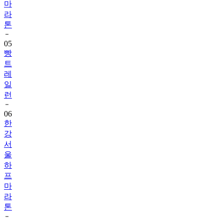
톤
05
빵
트
레
일
런
06
한
강
서
울
하
프
마
라
톤
07
LOTTE
WORLD