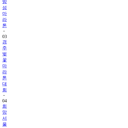
마
라
톤
03
경
주
벚
꽃
마
라
톤
대
회
04
희
망
서
울
마
라