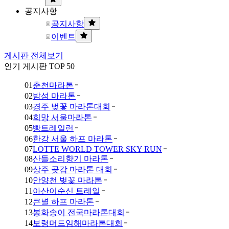
공지사항
공지사항
이벤트
게시판 전체보기
인기 게시판 TOP 50
01
춘천마라톤
02
밤섬 마라톤
03
경주 벚꽃 마라톤대회
04
희망 서울마라톤
05
빵트레일런
06
한강 서울 하프 마라톤
07
LOTTE WORLD TOWER SKY RUN
08
산들소리향기 마라톤
09
상주 곶감 마라톤 대회
10
안양천 벚꽃 마라톤
11
아산이순신 트레일
12
큰별 하프 마라톤
13
봉화송이 전국마라톤대회
14
보령머드임해마라톤대회