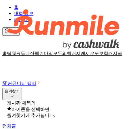
홈
대회 정보
커뮤니티
채팅
홈
팀워크
동네산책
런마일
모두의챌린지
캐시로또
보험
캐시딜
🏆
커뮤니티 랭킹
즐겨찾기
게시판 제목의
아이콘을 선택하면
즐겨찾기에 추가됩니다.
전체글