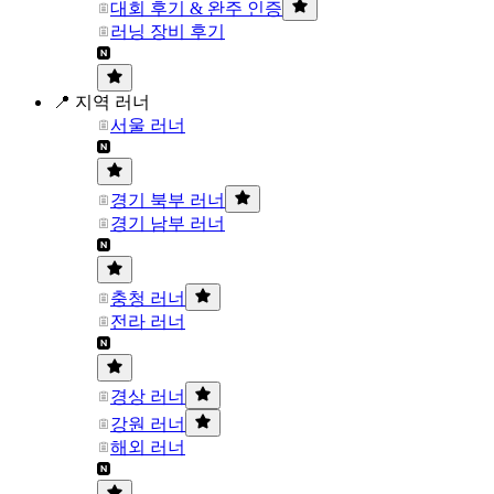
대회 후기 & 완주 인증
러닝 장비 후기
📍 지역 러너
서울 러너
경기 북부 러너
경기 남부 러너
충청 러너
전라 러너
경상 러너
강원 러너
해외 러너