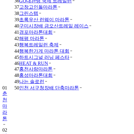
36
GO대관령 국제 트레일런
37
고창고인돌마라톤
38
그린스텝
39
초록우산 런웨이 마라톤
40
구미시장배 금오산트레일 레이스
41
경포마라톤대회
42
해평 마라톤
43
행복트레일런 축제
44
행복한가게 마라톤 대회
45
하트시그널 러닝 페스타
46
HEAT & RUN
47
홍천사랑마라톤
48
홍성마라톤대회
01
49
나는 솔로런
춘
50
인천 서구청장배 단축마라톤
천
마
라
톤
02
밤
섬