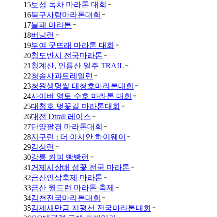
15
보성 녹차 마라톤 대회
16
북구사랑마라톤대회
17
불패 마라톤
18
버닝런
19
부여 굿뜨래 마라톤 대회
20
청도반시 전국마라톤
21
청계산, 인릉산 일주 TRAIL
22
청송사과트레일런
23
청원생명쌀 대청호마라톤대회
24
사이버 영토 수호 마라톤 대회
25
대청호 벚꽃길 마라톤대회
26
대전 Dtrail 레이스
27
단양팔경 마라톤대회
28
지구런 : 더 아시안 하이웨이
29
감상런
30
강릉 커피 빵빵런
31
거제시장배 섬꽃 전국 마라톤
32
금산인삼축제 마라톤
33
금산 월드런 마라톤 축제
34
김천전국마라톤대회
35
김제새만금 지평선 전국마라톤대회