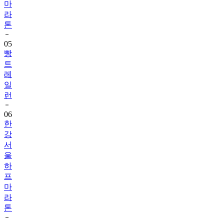
마
라
톤
05
빵
트
레
일
런
06
한
강
서
울
하
프
마
라
톤