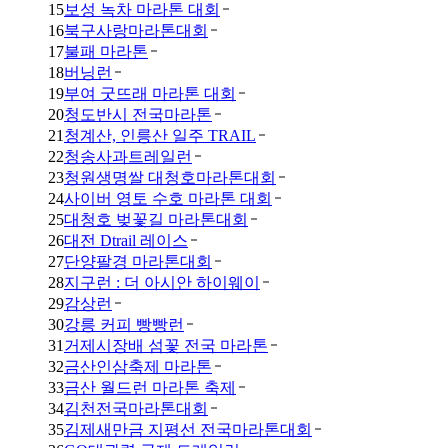
15
보성 녹차 마라톤 대회
16
북구사랑마라톤대회
17
불패 마라톤
18
버닝런
19
부여 굿뜨래 마라톤 대회
20
청도반시 전국마라톤
21
청계산, 인릉산 일주 TRAIL
22
청송사과트레일런
23
청원생명쌀 대청호마라톤대회
24
사이버 영토 수호 마라톤 대회
25
대청호 벚꽃길 마라톤대회
26
대전 Dtrail 레이스
27
단양팔경 마라톤대회
28
지구런 : 더 아시안 하이웨이
29
감상런
30
강릉 커피 빵빵런
31
거제시장배 섬꽃 전국 마라톤
32
금산인삼축제 마라톤
33
금산 월드런 마라톤 축제
34
김천전국마라톤대회
35
김제새만금 지평선 전국마라톤대회