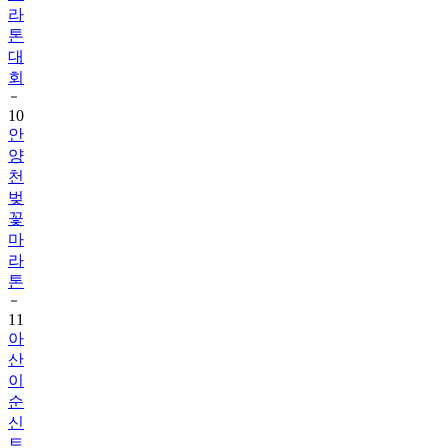
라
톤
대
회
10
안
양
천
벚
꽃
마
라
톤
11
아
산
이
순
신
트