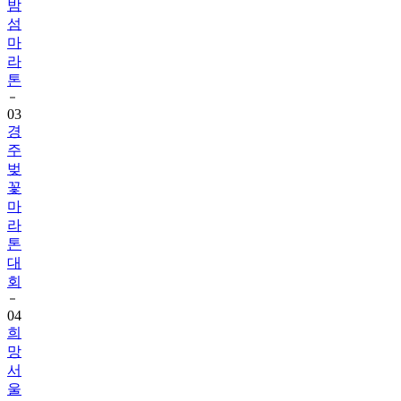
밤
섬
마
라
톤
03
경
주
벚
꽃
마
라
톤
대
회
04
희
망
서
울