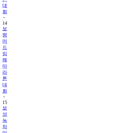
대
회
14
보
령
머
드
임
해
마
라
톤
대
회
15
보
성
녹
차
마