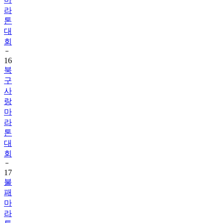
라
톤
대
회
16
북
구
사
랑
마
라
톤
대
회
17
불
패
마
라