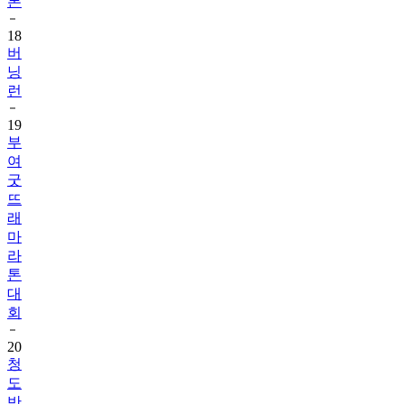
톤
18
버
닝
런
19
부
여
굿
뜨
래
마
라
톤
대
회
20
청
도
반