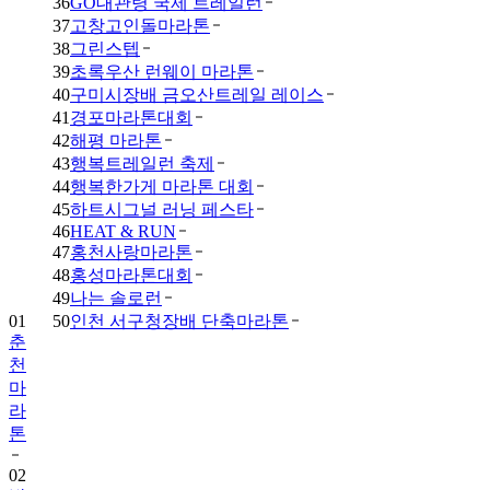
36
GO대관령 국제 트레일런
37
고창고인돌마라톤
38
그린스텝
39
초록우산 런웨이 마라톤
40
구미시장배 금오산트레일 레이스
41
경포마라톤대회
42
해평 마라톤
43
행복트레일런 축제
44
행복한가게 마라톤 대회
45
하트시그널 러닝 페스타
46
HEAT & RUN
47
홍천사랑마라톤
48
홍성마라톤대회
49
나는 솔로런
01
50
인천 서구청장배 단축마라톤
춘
천
마
라
톤
02