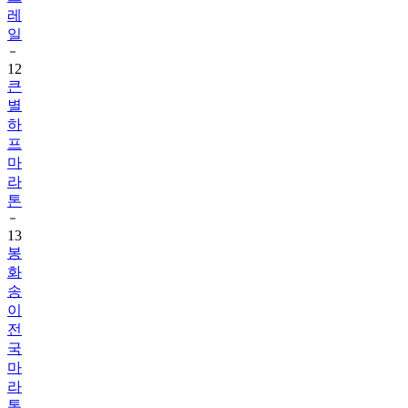
레
일
12
큰
별
하
프
마
라
톤
13
봉
화
송
이
전
국
마
라
톤