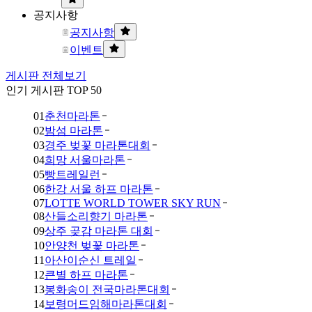
공지사항
공지사항
이벤트
게시판 전체보기
인기 게시판 TOP 50
01
춘천마라톤
02
밤섬 마라톤
03
경주 벚꽃 마라톤대회
04
희망 서울마라톤
05
빵트레일런
06
한강 서울 하프 마라톤
07
LOTTE WORLD TOWER SKY RUN
08
산들소리향기 마라톤
09
상주 곶감 마라톤 대회
10
안양천 벚꽃 마라톤
11
아산이순신 트레일
12
큰별 하프 마라톤
13
봉화송이 전국마라톤대회
14
보령머드임해마라톤대회