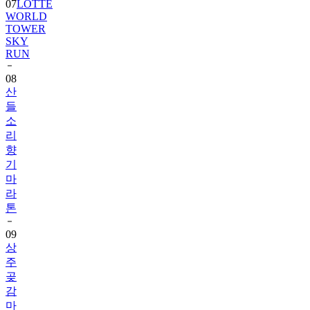
07
LOTTE
WORLD
TOWER
SKY
RUN
08
산
들
소
리
향
기
마
라
톤
09
상
주
곶
감
마