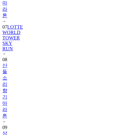
마
라
톤
07
LOTTE
WORLD
TOWER
SKY
RUN
08
산
들
소
리
향
기
마
라
톤
09
상