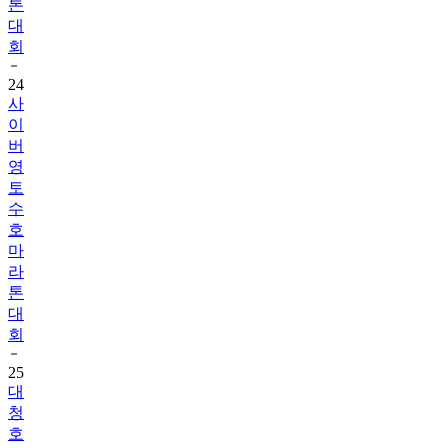
톤
대
회
24
사
이
버
영
토
수
호
마
라
톤
대
회
25
대
청
호