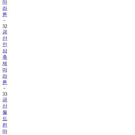
마
라
톤
32
금
산
인
삼
축
제
마
라
톤
33
금
산
월
드
런
마