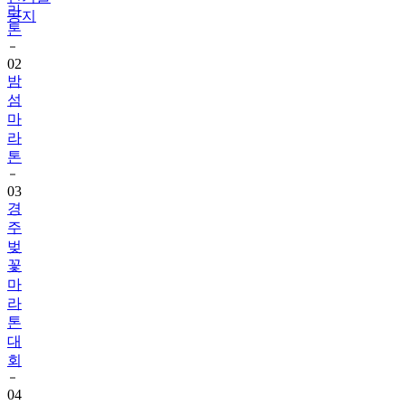
라
공지
톤
02
밤
섬
마
라
톤
03
경
주
벚
꽃
마
라
톤
대
회
04