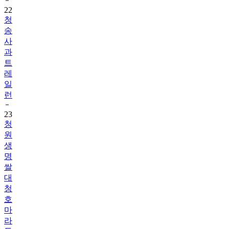
22
청
송
사
과
트
레
일
런
23
청
원
생
명
쌀
대
청
호
마
라