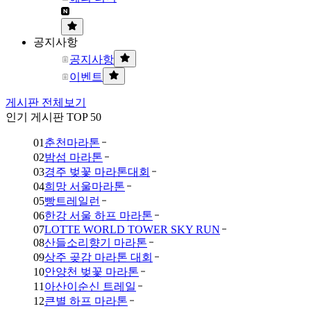
공지사항
공지사항
이벤트
게시판 전체보기
인기 게시판 TOP 50
01
춘천마라톤
02
밤섬 마라톤
03
경주 벚꽃 마라톤대회
04
희망 서울마라톤
05
빵트레일런
06
한강 서울 하프 마라톤
07
LOTTE WORLD TOWER SKY RUN
08
산들소리향기 마라톤
09
상주 곶감 마라톤 대회
10
안양천 벚꽃 마라톤
11
아산이순신 트레일
12
큰별 하프 마라톤