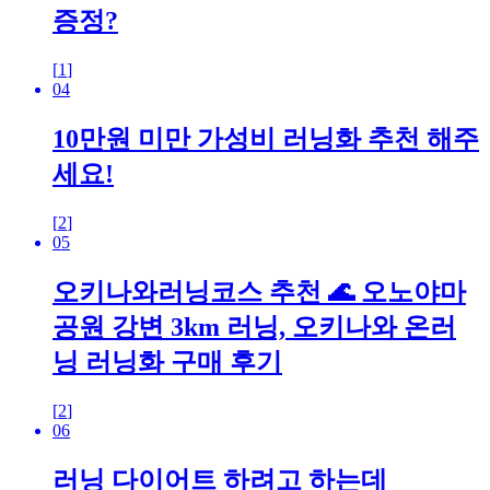
증정?
[
1
]
04
10만원 미만 가성비 러닝화 추천 해주
세요!
[
2
]
05
오키나와러닝코스 추천 🌊 오노야마
공원 강변 3km 러닝, 오키나와 온러
닝 러닝화 구매 후기
[
2
]
06
러닝 다이어트 하려고 하는데