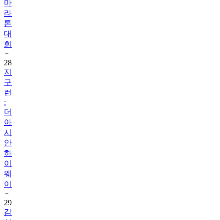
마
라
톤
대
회
28
지
구
런
:
더
아
시
안
하
이
웨
이
29
감