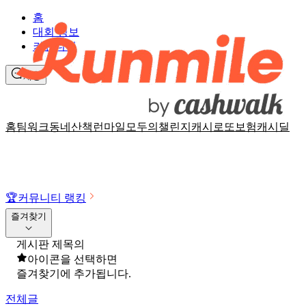
홈
대회 정보
커뮤니티
채팅
홈
팀워크
동네산책
런마일
모두의챌린지
캐시로또
보험
캐시딜
🏆
커뮤니티 랭킹
즐겨찾기
게시판 제목의
아이콘을 선택하면
즐겨찾기에 추가됩니다.
전체글