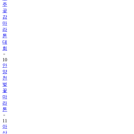
주
곶
감
마
라
톤
대
회
10
안
양
천
벚
꽃
마
라
톤
11
아
산