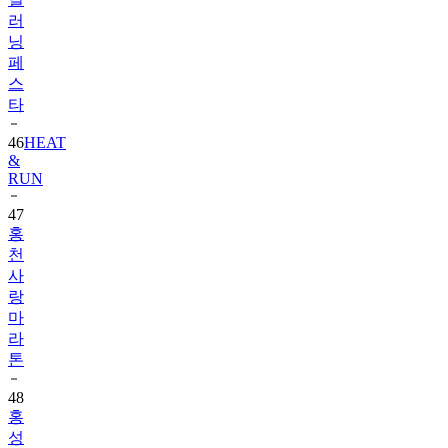
러
닝
페
스
타
46
HEAT
&
RUN
47
홍
천
사
랑
마
라
톤
48
홍
성