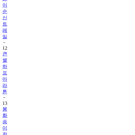
이
순
신
트
레
일
12
큰
별
하
프
마
라
톤
13
봉
화
송
이
전