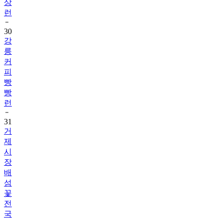
상
런
30
강
릉
커
피
빵
빵
런
31
거
제
시
장
배
섬
꽃
전
국