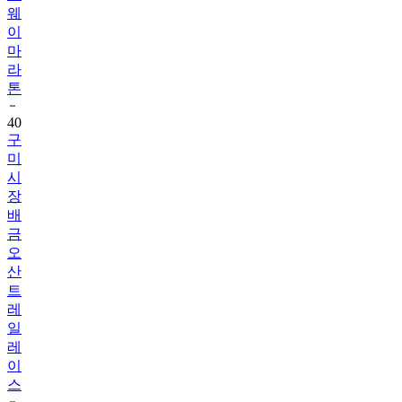
웨
이
마
라
톤
40
구
미
시
장
배
금
오
산
트
레
일
레
이
스