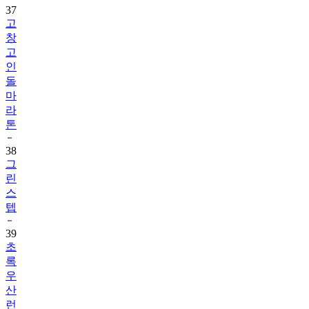
37
고
창
고
인
돌
마
라
톤
38
그
린
스
텝
39
초
록
우
산
런