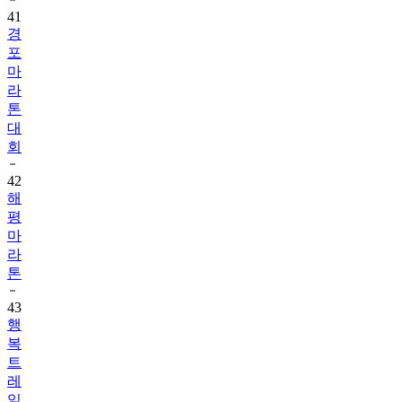
41
경
포
마
라
톤
대
회
42
해
평
마
라
톤
43
행
복
트
레
일