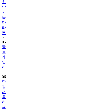
희
망
서
울
마
라
톤
05
빵
트
레
일
런
06
한
강
서
울
하
프