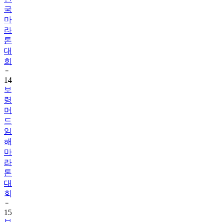
국
마
라
톤
대
회
14
보
령
머
드
임
해
마
라
톤
대
회
15
보