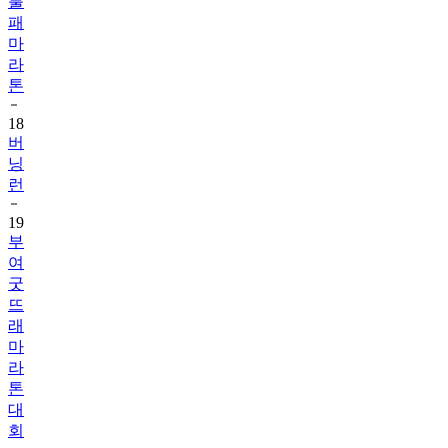
불
패
마
라
톤
18
버
닝
런
19
부
여
굿
뜨
래
마
라
톤
대
회