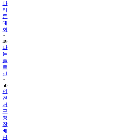
마
라
톤
대
회
49
나
는
솔
로
런
50
인
천
서
구
청
장
배
단