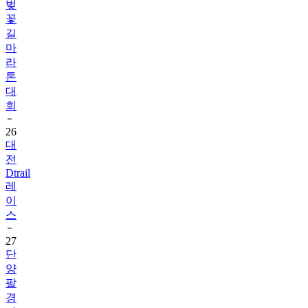
벚
꽃
길
마
라
톤
대
회
26
대
전
Dtrail
레
이
스
27
단
양
팔
경