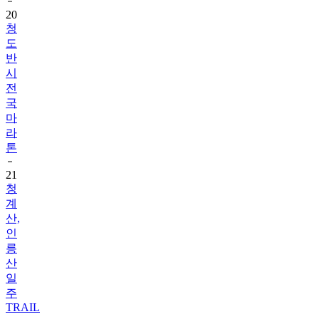
20
청
도
반
시
전
국
마
라
톤
21
청
계
산,
인
릉
산
일
주
TRAIL