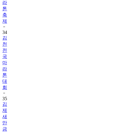
라
톤
축
제
34
김
천
전
국
마
라
톤
대
회
35
김
제
새
만
금