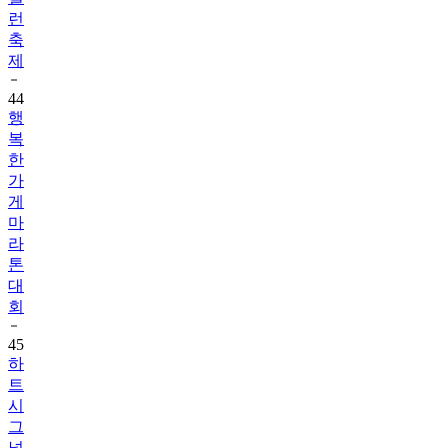
런
축
제
44
행
복
한
가
게
마
라
톤
대
회
45
하
트
시
그
널