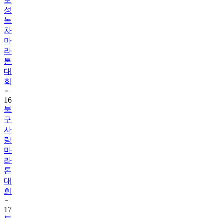
성
녹
차
마
라
톤
대
회
16
북
구
사
랑
마
라
톤
대
회
17