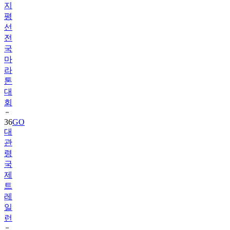
지
평
선
전
국
마
라
톤
대
회
36
GO
대
관
령
국
제
트
레
일
런