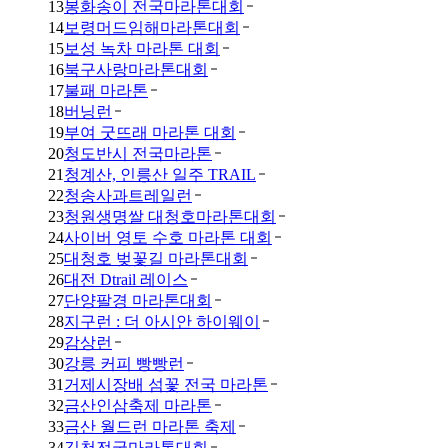
13
봉화송이 전국마라톤대회
14
보령머드임해마라톤대회
15
보성 녹차 마라톤 대회
16
북구사랑마라톤대회
17
불패 마라톤
18
버닝런
19
부여 굿뜨래 마라톤 대회
20
청도반시 전국마라톤
21
청계산, 인릉산 일주 TRAIL
22
청송사과트레일런
23
청원생명쌀 대청호마라톤대회
24
사이버 영토 수호 마라톤 대회
25
대청호 벚꽃길 마라톤대회
26
대전 Dtrail 레이스
27
단양팔경 마라톤대회
28
지구런 : 더 아시안 하이웨이
29
감상런
30
강릉 커피 빵빵런
31
거제시장배 섬꽃 전국 마라톤
32
금산인삼축제 마라톤
33
금산 월드런 마라톤 축제
34
김천전국마라톤대회