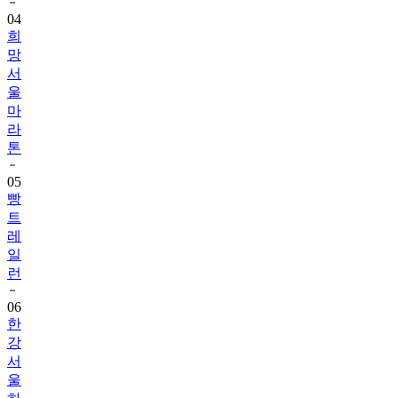
04
희
망
서
울
마
라
톤
05
빵
트
레
일
런
06
한
강
서
울