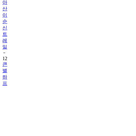
아
산
이
순
신
트
레
일
12
큰
별
하
프
마
라
톤
13
봉
화
송