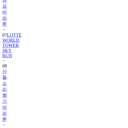
하
프
마
라
톤
07
LOTTE
WORLD
TOWER
SKY
RUN
08
산
들
소
리
향
기
마
라
톤