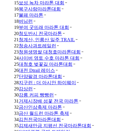
15
보성 녹차 마라톤 대회
16
북구사랑마라톤대회
17
불패 마라톤
18
버닝런
19
부여 굿뜨래 마라톤 대회
20
청도반시 전국마라톤
21
청계산, 인릉산 일주 TRAIL
22
청송사과트레일런
23
청원생명쌀 대청호마라톤대회
24
사이버 영토 수호 마라톤 대회
25
대청호 벚꽃길 마라톤대회
26
대전 Dtrail 레이스
27
단양팔경 마라톤대회
28
지구런 : 더 아시안 하이웨이
29
감상런
30
강릉 커피 빵빵런
31
거제시장배 섬꽃 전국 마라톤
32
금산인삼축제 마라톤
33
금산 월드런 마라톤 축제
34
김천전국마라톤대회
35
김제새만금 지평선 전국마라톤대회