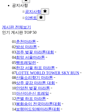
공지사항
공지사항
이벤트
게시판 전체보기
인기 게시판 TOP 50
01
춘천마라톤
02
밤섬 마라톤
03
경주 벚꽃 마라톤대회
04
희망 서울마라톤
05
빵트레일런
06
한강 서울 하프 마라톤
07
LOTTE WORLD TOWER SKY RUN
08
산들소리향기 마라톤
09
상주 곶감 마라톤 대회
10
안양천 벚꽃 마라톤
11
아산이순신 트레일
12
큰별 하프 마라톤
13
봉화송이 전국마라톤대회
14
보령머드임해마라톤대회