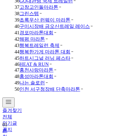
36
GO대관령 국제 트레일런
37
고창고인돌마라톤
38
그린스텝
39
초록우산 런웨이 마라톤
40
구미시장배 금오산트레일 레이스
41
경포마라톤대회
42
해평 마라톤
43
행복트레일런 축제
44
행복한가게 마라톤 대회
45
하트시그널 러닝 페스타
46
HEAT & RUN
47
홍천사랑마라톤
48
홍성마라톤대회
49
나는 솔로런
50
인천 서구청장배 단축마라톤
즐겨찾기
전체
인기글
01
공지
춘