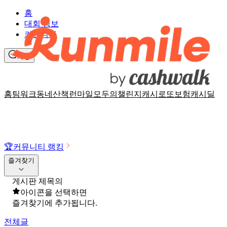
홈
대회 정보
커뮤니티
채팅
홈
팀워크
동네산책
런마일
모두의챌린지
캐시로또
보험
캐시딜
🏆
커뮤니티 랭킹
즐겨찾기
게시판 제목의
아이콘을 선택하면
즐겨찾기에 추가됩니다.
전체글