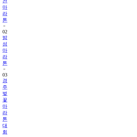
천
마
라
톤
02
밤
섬
마
라
톤
03
경
주
벚
꽃
마
라
톤
대
회