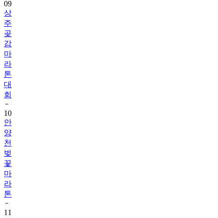
09
상
주
곶
감
마
라
톤
대
회
10
안
양
천
벚
꽃
마
라
톤
11