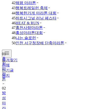
42
해평 마라톤
43
행복트레일런 축제
44
행복한가게 마라톤 대회
45
하트시그널 러닝 페스타
46
HEAT & RUN
47
홍천사랑마라톤
48
홍성마라톤대회
49
나는 솔로런
50
인천 서구청장배 단축마라톤
01
춘
즐겨찾기
천
전체
마
인기글
라
공지
톤
02
밤
섬
마
라