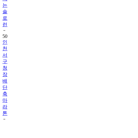
는
솔
로
런
50
인
천
서
구
청
장
배
단
축
마
라
톤