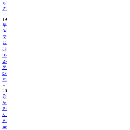
닝
런
19
부
여
굿
뜨
래
마
라
톤
대
회
20
청
도
반
시
전
국