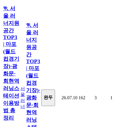
🏃 서
울 러
너지원
🏃 서
공간
울 러
TOP3
너지
| 마포
원공
(월드
간
컵경기
TOP3
장)·광
| 마포
화문·
(월드
회현역
컵경
러닝스
서
기장)·
울
테이션
광화
완두
26.07.10
162
3
1
러
이용방
문·회
너
법 총
현역
정리
러닝