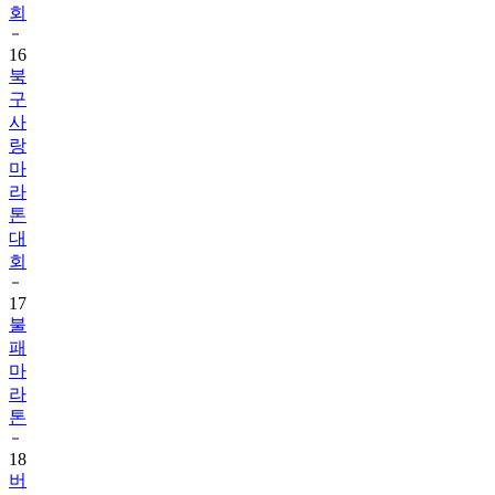
회
16
북
구
사
랑
마
라
톤
대
회
17
불
패
마
라
톤
18
버