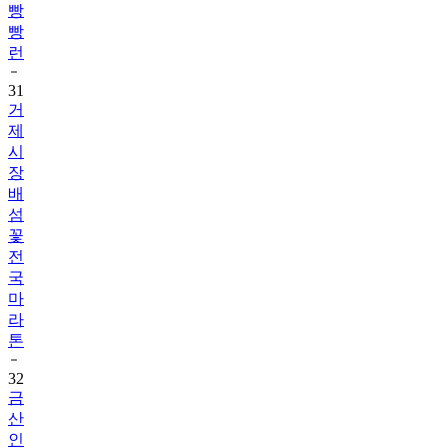
빵
빵
런
31
거
제
시
장
배
섬
꽃
전
국
마
라
톤
32
금
산
인