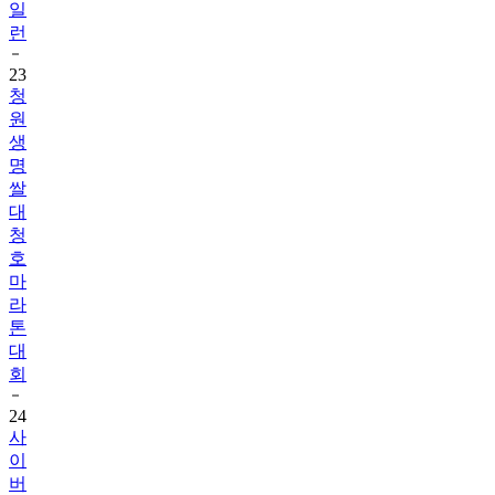
일
런
23
청
원
생
명
쌀
대
청
호
마
라
톤
대
회
24
사
이
버