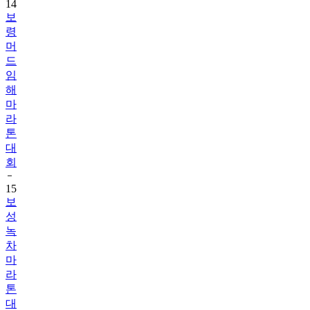
14
보
령
머
드
임
해
마
라
톤
대
회
15
보
성
녹
차
마
라
톤
대