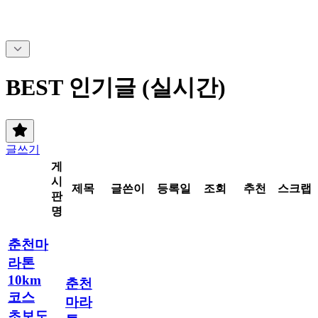
BEST 인기글 (실시간)
글쓰기
게
시
제목
글쓴이
등록일
조회
추천
스크랩
판
명
춘천마
라톤
10km
춘천
코스
마라
초보도