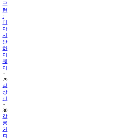
구
런
:
더
아
시
안
하
이
웨
이
29
감
상
런
30
강
릉
커
피