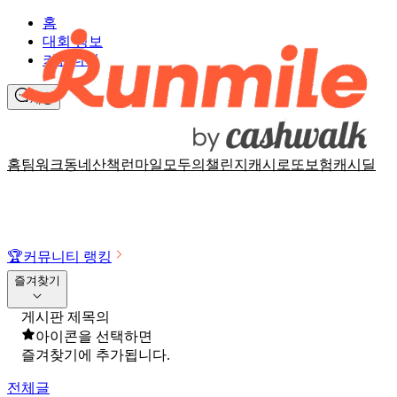
홈
대회 정보
커뮤니티
채팅
홈
팀워크
동네산책
런마일
모두의챌린지
캐시로또
보험
캐시딜
🏆
커뮤니티 랭킹
즐겨찾기
게시판 제목의
아이콘을 선택하면
즐겨찾기에 추가됩니다.
전체글