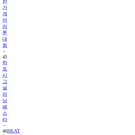
한
가
게
마
라
톤
대
회
45
하
트
시
그
널
러
닝
페
스
타
46
HEAT