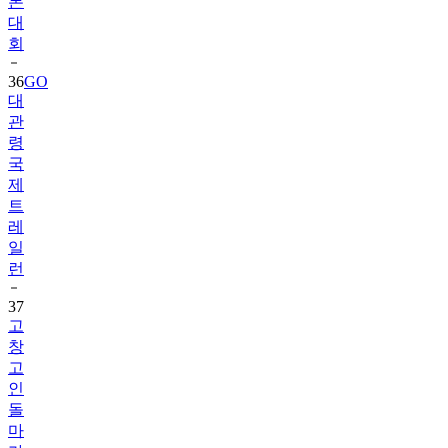
톤
대
회
36
GO
대
관
령
국
제
트
레
일
런
37
고
창
고
인
돌
마