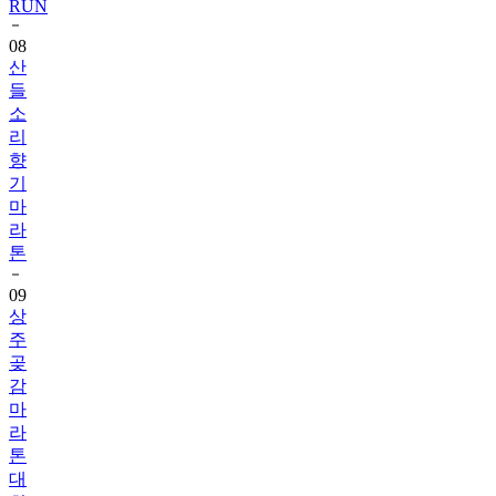
RUN
08
산
들
소
리
향
기
마
라
톤
09
상
주
곶
감
마
라
톤
대