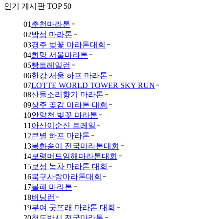
인기 게시판 TOP 50
01
춘천마라톤
02
밤섬 마라톤
03
경주 벚꽃 마라톤대회
04
희망 서울마라톤
05
빵트레일런
06
한강 서울 하프 마라톤
07
LOTTE WORLD TOWER SKY RUN
08
산들소리향기 마라톤
09
상주 곶감 마라톤 대회
10
안양천 벚꽃 마라톤
11
아산이순신 트레일
12
큰별 하프 마라톤
13
봉화송이 전국마라톤대회
14
보령머드임해마라톤대회
15
보성 녹차 마라톤 대회
16
북구사랑마라톤대회
17
불패 마라톤
18
버닝런
19
부여 굿뜨래 마라톤 대회
20
청도반시 전국마라톤