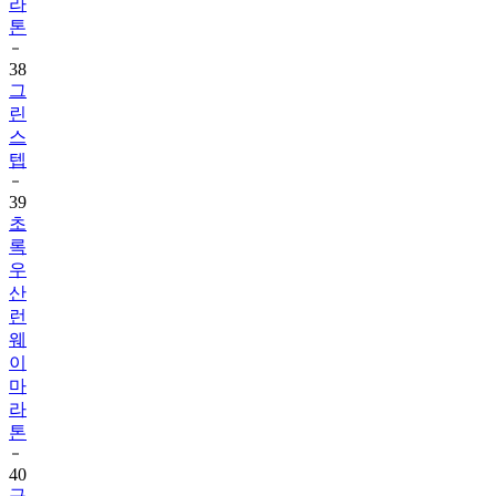
라
톤
38
그
린
스
텝
39
초
록
우
산
런
웨
이
마
라
톤
40
구