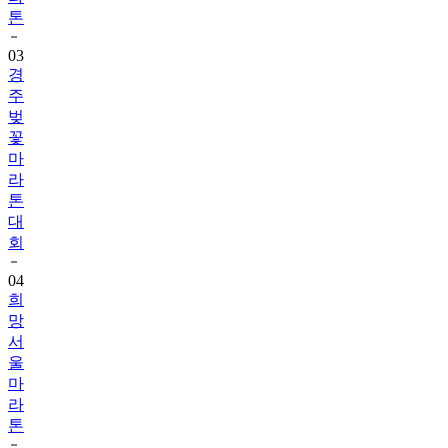
톤
03
경
주
벚
꽃
마
라
톤
대
회
04
희
망
서
울
마
라
톤