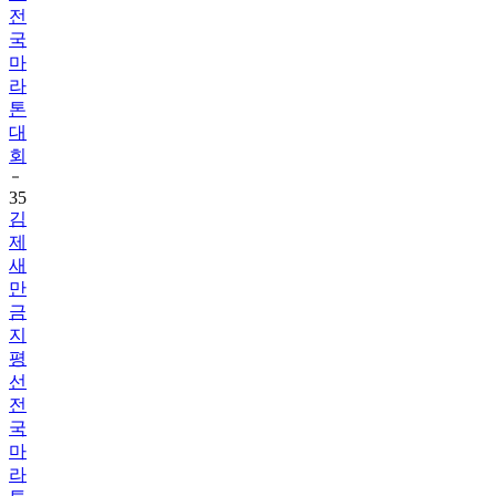
전
국
마
라
톤
대
회
35
김
제
새
만
금
지
평
선
전
국
마
라