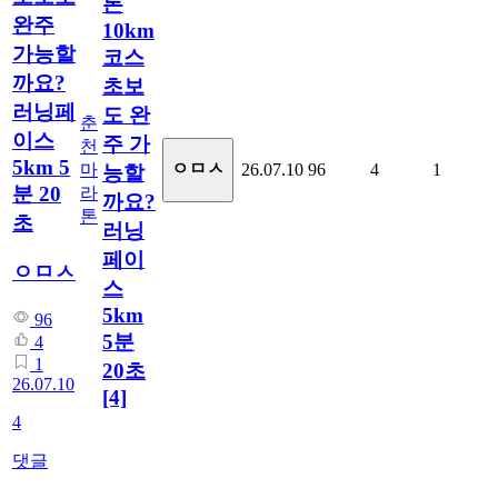
톤
완주
10km
가능할
코스
까요?
초보
러닝페
도 완
춘
이스
주 가
천
5km 5
ㅇㅁㅅ
마
26.07.10
96
4
1
능할
분 20
라
까요?
톤
초
러닝
페이
ㅇㅁㅅ
스
5km
96
5분
4
1
20초
26.07.10
[4]
4
댓글