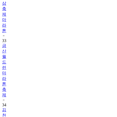
삼
축
제
마
라
톤
33
금
산
월
드
런
마
라
톤
축
제
34
김
천