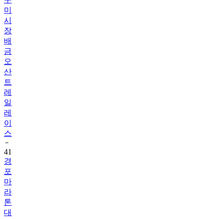
미
시
장
배
금
오
산
트
레
일
레
이
스
41
경
포
마
라
톤
대