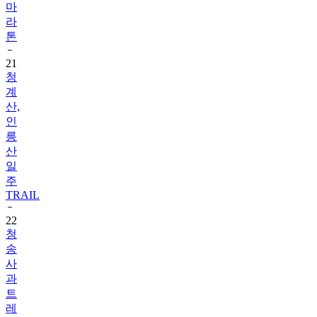
마
라
톤
21
청
계
산,
인
릉
산
일
주
TRAIL
22
청
송
사
과
트
레