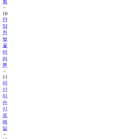
회
10
안
양
천
벚
꽃
마
라
톤
11
아
산
이
순
신
트
레
일