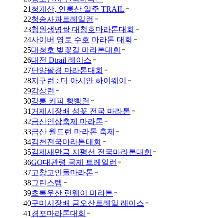
21
청계산, 인릉산 일주 TRAIL
22
청송사과트레일런
23
청원생명쌀 대청호마라톤대회
24
사이버 영토 수호 마라톤 대회
25
대청호 벚꽃길 마라톤대회
26
대전 Dtrail 레이스
27
단양팔경 마라톤대회
28
지구런 : 더 아시안 하이웨이
29
감상런
30
강릉 커피 빵빵런
31
거제시장배 섬꽃 전국 마라톤
32
금산인삼축제 마라톤
33
금산 월드런 마라톤 축제
34
김천전국마라톤대회
35
김제새만금 지평선 전국마라톤대회
36
GO대관령 국제 트레일런
37
고창고인돌마라톤
38
그린스텝
39
초록우산 런웨이 마라톤
40
구미시장배 금오산트레일 레이스
41
경포마라톤대회