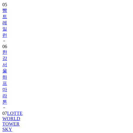
05
빵
트
레
일
런
06
한
강
서
울
하
프
마
라
톤
07
LOTTE
WORLD
TOWER
SKY