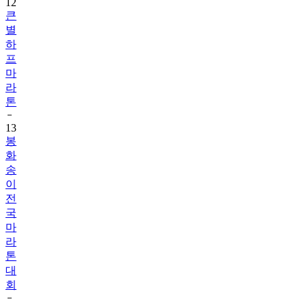
12
큰
별
하
프
마
라
톤
13
봉
화
송
이
전
국
마
라
톤
대
회