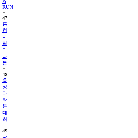
&
RUN
47
홍
천
사
랑
마
라
톤
48
홍
성
마
라
톤
대
회
49
나