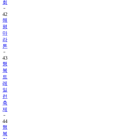
회
42
해
평
마
라
톤
43
행
복
트
레
일
런
축
제
44
행
복