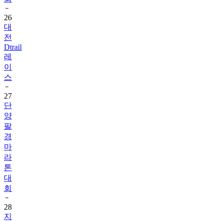
26
대
전
Dtrail
레
이
스
27
단
양
팔
경
마
라
톤
대
회
28
지