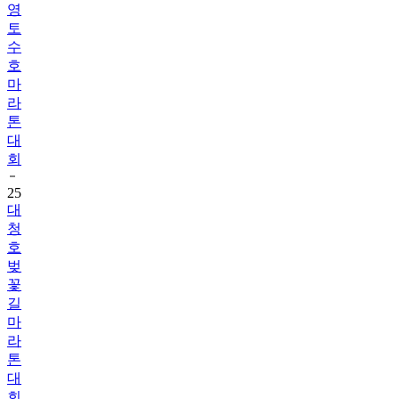
영
토
수
호
마
라
톤
대
회
25
대
청
호
벚
꽃
길
마
라
톤
대
회