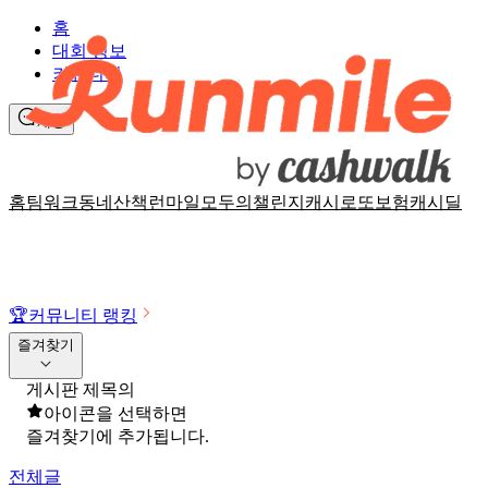
홈
대회 정보
커뮤니티
채팅
홈
팀워크
동네산책
런마일
모두의챌린지
캐시로또
보험
캐시딜
🏆
커뮤니티 랭킹
즐겨찾기
게시판 제목의
아이콘을 선택하면
즐겨찾기에 추가됩니다.
전체글