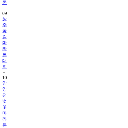
톤
09
상
주
곶
감
마
라
톤
대
회
10
안
양
천
벚
꽃
마
라
톤