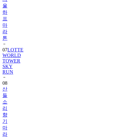
울
하
프
마
라
톤
07
LOTTE
WORLD
TOWER
SKY
RUN
08
산
들
소
리
향
기
마
라