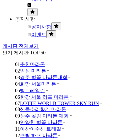
공지사항
공지사항
이벤트
게시판 전체보기
인기 게시판 TOP 50
01
춘천마라톤
02
밤섬 마라톤
03
경주 벚꽃 마라톤대회
04
희망 서울마라톤
05
빵트레일런
06
한강 서울 하프 마라톤
07
LOTTE WORLD TOWER SKY RUN
08
산들소리향기 마라톤
09
상주 곶감 마라톤 대회
10
안양천 벚꽃 마라톤
11
아산이순신 트레일
12
큰별 하프 마라톤