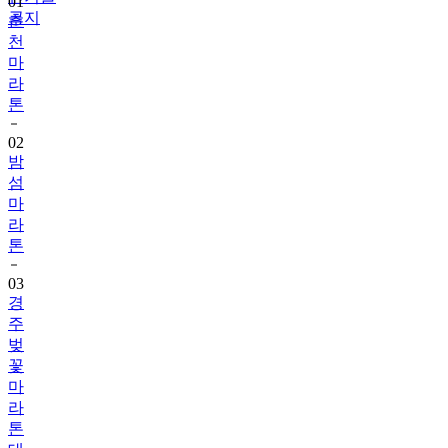
01
공지
춘
천
마
라
톤
02
밤
섬
마
라
톤
03
경
주
벚
꽃
마
라
톤