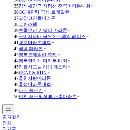
35
김제새만금 지평선 전국마라톤대회
36
GO대관령 국제 트레일런
37
고창고인돌마라톤
38
그린스텝
39
초록우산 런웨이 마라톤
40
구미시장배 금오산트레일 레이스
41
경포마라톤대회
42
해평 마라톤
43
행복트레일런 축제
44
행복한가게 마라톤 대회
45
하트시그널 러닝 페스타
46
HEAT & RUN
47
홍천사랑마라톤
48
홍성마라톤대회
49
나는 솔로런
50
인천 서구청장배 단축마라톤
즐겨찾기
전체
인기글