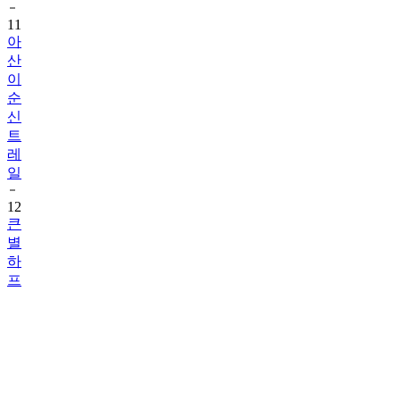
11
아
산
이
순
신
트
레
일
12
큰
별
하
프
마
라
톤
13
봉