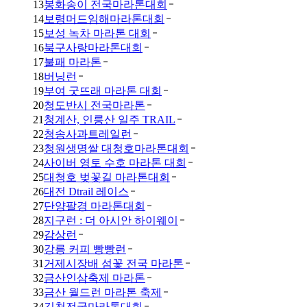
13
봉화송이 전국마라톤대회
14
보령머드임해마라톤대회
15
보성 녹차 마라톤 대회
16
북구사랑마라톤대회
17
불패 마라톤
18
버닝런
19
부여 굿뜨래 마라톤 대회
20
청도반시 전국마라톤
21
청계산, 인릉산 일주 TRAIL
22
청송사과트레일런
23
청원생명쌀 대청호마라톤대회
24
사이버 영토 수호 마라톤 대회
25
대청호 벚꽃길 마라톤대회
26
대전 Dtrail 레이스
27
단양팔경 마라톤대회
28
지구런 : 더 아시안 하이웨이
29
감상런
30
강릉 커피 빵빵런
31
거제시장배 섬꽃 전국 마라톤
32
금산인삼축제 마라톤
33
금산 월드런 마라톤 축제
34
김천전국마라톤대회