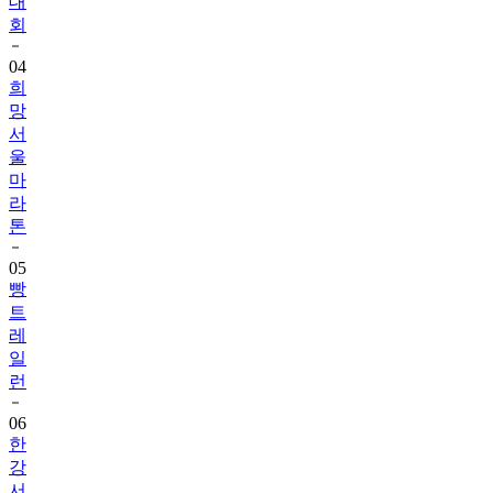
대
회
04
희
망
서
울
마
라
톤
05
빵
트
레
일
런
06
한
강
서