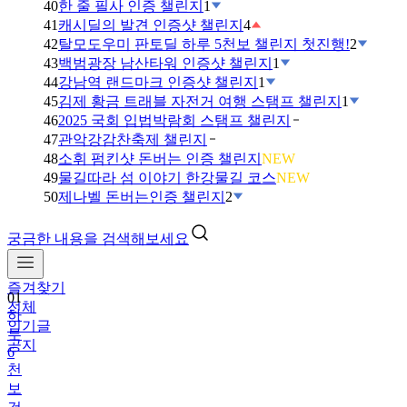
40
한 줄 필사 인증 챌린지
1
41
캐시딜의 발견 인증샷 챌린지
4
42
탈모도우미 판토딜 하루 5천보 챌린지 첫진행!
2
43
백범광장 남산타워 인증샷 챌린지
1
44
강남역 랜드마크 인증샷 챌린지
1
45
김제 황금 트래블 자전거 여행 스탬프 챌린지
1
46
2025 국회 입법박람회 스탬프 챌린지
47
관악강감찬축제 챌린지
48
소휘 펌킨샷 돈버는 인증 챌린지
NEW
49
물길따라 섬 이야기 한강물길 코스
NEW
50
제나벨 돈버는인증 챌린지
2
궁금한 내용을 검색해보세요
즐겨찾기
01
전체
하
인기글
루
공지
6
천
보