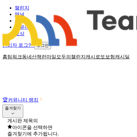
챌린지
채널
소식
커뮤니티
보상
관리자 로그인
로그인
홈
팀워크
동네산책
런마일
모두의챌린지
캐시로또
보험
캐시딜
🏆
커뮤니티 랭킹
즐겨찾기
게시판 제목의
아이콘을 선택하면
즐겨찾기에 추가됩니다.