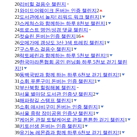
20
리비힐 걸음수 챌린지
21
와이드어웨이크 돈버는 인증 챌린지
2
22
도서관에서 놀자! 리워드 워크 챌린지
1
23
스케쳐스와 함께하는 하루 8천보 챌린지
1
24
트로스트 명언/성경 댓글 챌린지
25
컷슬린 돈버는인증 챌린지
16
26
오메가메 갱상도 3산 3색 트레킹 챌린지
1
27
구스투스 걸음수 챌린지
1
28
락토페린과 함께하는 하루 5천보 챌린지!
1
29
한국마라톤협회 공인 런닝화 하루 5천보 걷기 챌린
지!
1
30
동백국밥과 함께 하는 하루 6천보 걷기 챌린지!
1
31
소휘 푸룬구미 돈버는 인증 챌린지!
1
32
부산북항 힐링해봄 챌린지
33
서울 별마당 도서관 인증샷 챌린지
2
34
해파랑길 스탬프 챌린지
1
35
소휘 애사비구미 돈버는 인증 챌린지
1
36
서울 중랑 장미공원 인증샷 챌린지
1
37
케어온 관절 토탈케어로 관절 튼튼한 걷기 챌린지
1
38
키토선생 돈버는 인증 챌린지
1
39
유기농 레몬즙과 함께 하루 6천보 걷기 챌린지!
1