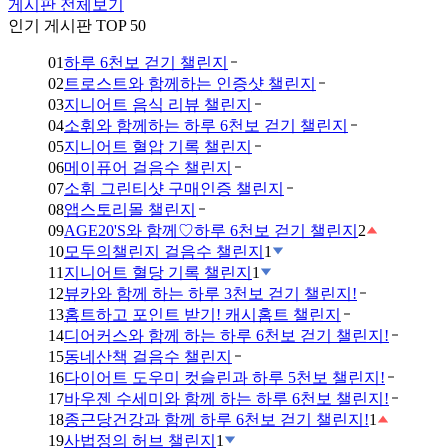
게시판 전체보기
인기 게시판 TOP 50
01
하루 6천보 걷기 챌린지
02
트로스트와 함께하는 인증샷 챌린지
03
지니어트 음식 리뷰 챌린지
04
소휘와 함께하는 하루 6천보 걷기 챌린지
05
지니어트 혈압 기록 챌린지
06
메이퓨어 걸음수 챌린지
07
소휘 그린티샷 구매인증 챌린지
08
앱스토리몰 챌린지
09
AGE20'S와 함께♡하루 6천보 걷기 챌린지
2
10
모두의챌린지 걸음수 챌린지
1
11
지니어트 혈당 기록 챌린지
1
12
뷰카와 함께 하는 하루 3천보 걷기 챌린지!
13
홈트하고 포인트 받기! 캐시홈트 챌린지
14
디어커스와 함께 하는 하루 6천보 걷기 챌린지!
15
동네산책 걸음수 챌린지
16
다이어트 도우미 컷슬린과 하루 5천보 챌린지!
17
바우젠 수세미와 함께 하는 하루 6천보 챌린지!
18
종근당건강과 함께 하루 6천보 걷기 챌린지!
1
19
사법정의 허브 챌린지
1