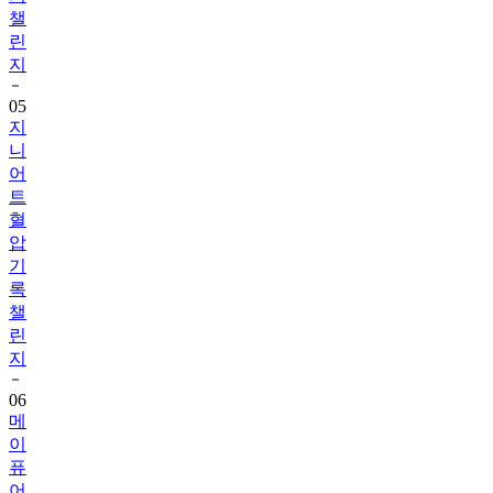
챌
린
지
05
지
니
어
트
혈
압
기
록
챌
린
지
06
메
이
퓨
어