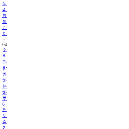
식
리
뷰
챌
린
지
04
소
휘
와
함
께
하
는
하
루
6
천
보
걷
기