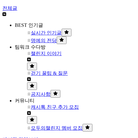
전체글
BEST 인기글
실시간 인기글
명예의 전당
팀워크 수다방
챌린지 이야기
걷기 꿀팁 & 질문
공지사항
커뮤니티
캐시톡 친구 추가 모집
모두의챌린지 멤버 모집