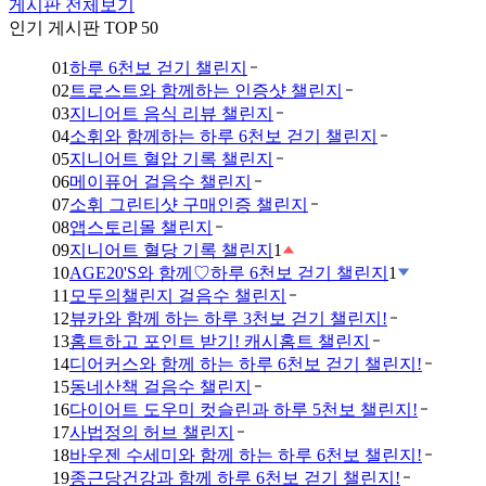
게시판 전체보기
인기 게시판 TOP 50
01
하루 6천보 걷기 챌린지
02
트로스트와 함께하는 인증샷 챌린지
03
지니어트 음식 리뷰 챌린지
04
소휘와 함께하는 하루 6천보 걷기 챌린지
05
지니어트 혈압 기록 챌린지
06
메이퓨어 걸음수 챌린지
07
소휘 그린티샷 구매인증 챌린지
08
앱스토리몰 챌린지
09
지니어트 혈당 기록 챌린지
1
10
AGE20'S와 함께♡하루 6천보 걷기 챌린지
1
11
모두의챌린지 걸음수 챌린지
12
뷰카와 함께 하는 하루 3천보 걷기 챌린지!
13
홈트하고 포인트 받기! 캐시홈트 챌린지
14
디어커스와 함께 하는 하루 6천보 걷기 챌린지!
15
동네산책 걸음수 챌린지
16
다이어트 도우미 컷슬린과 하루 5천보 챌린지!
17
사법정의 허브 챌린지
18
바우젠 수세미와 함께 하는 하루 6천보 챌린지!
19
종근당건강과 함께 하루 6천보 걷기 챌린지!