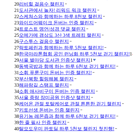
20
리비힐 걸음수 챌린지
21
도서관에서 놀자! 리워드 워크 챌린지
22
스케쳐스와 함께하는 하루 8천보 챌린지
23
와이드어웨이크 돈버는 인증 챌린지
24
트로스트 명언/성경 댓글 챌린지
25
오메가메 갱상도 3산 3색 트레킹 챌린지
26
구스투스 걸음수 챌린지
27
락토페린과 함께하는 하루 5천보 챌린지!
28
한국마라톤협회 공인 런닝화 하루 5천보 걷기 챌린지!
1
29
서울 별마당 도서관 인증샷 챌린지
1
30
동백국밥과 함께 하는 하루 6천보 걷기 챌린지!
31
소휘 푸룬구미 돈버는 인증 챌린지!
32
부산북항 힐링해봄 챌린지
33
해파랑길 스탬프 챌린지
34
소휘 애사비구미 돈버는 인증 챌린지
35
서울 중랑 장미공원 인증샷 챌린지
36
케어온 관절 토탈케어로 관절 튼튼한 걷기 챌린지
37
키토선생 돈버는 인증 챌린지
38
유기농 레몬즙과 함께 하루 6천보 걷기 챌린지!
39
한 줄 필사 인증 챌린지
40
탈모도우미 판토딜 하루 5천보 챌린지 첫진행!