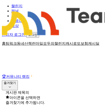
챌린지
채널
소식
커뮤니티
보상
관리자 로그인
로그인
홈
팀워크
동네산책
런마일
모두의챌린지
캐시로또
보험
캐시딜
🏆
커뮤니티 랭킹
즐겨찾기
게시판 제목의
아이콘을 선택하면
즐겨찾기에 추가됩니다.