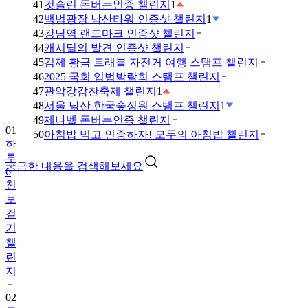
41
컷슬린 돈버는인증 챌린지
1
42
백범광장 남산타워 인증샷 챌린지
1
43
강남역 랜드마크 인증샷 챌린지
44
캐시딜의 발견 인증샷 챌린지
45
김제 황금 트래블 자전거 여행 스탬프 챌린지
46
2025 국회 입법박람회 스탬프 챌린지
47
관악강감찬축제 챌린지
1
48
서울 남산 한국숲정원 스탬프 챌린지
1
49
제나벨 돈버는인증 챌린지
01
50
아침밥 먹고 인증하자! 모두의 아침밥 챌린지
하
루
궁금한 내용을 검색해보세요
6
천
보
걷
기
챌
린
지
02