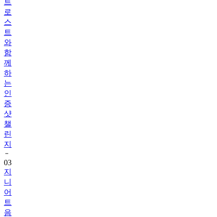
트
로
스
트
와
함
께
하
는
인
증
샷
챌
린
지
03
지
니
어
트
음