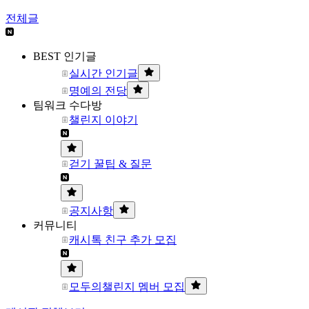
전체글
BEST 인기글
실시간 인기글
명예의 전당
팀워크 수다방
챌린지 이야기
걷기 꿀팁 & 질문
공지사항
커뮤니티
캐시톡 친구 추가 모집
모두의챌린지 멤버 모집