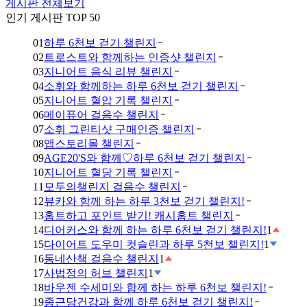
게시판 전체보기
인기 게시판 TOP 50
01
하루 6천보 걷기 챌린지
02
트로스트와 함께하는 인증샷 챌린지
03
지니어트 음식 리뷰 챌린지
04
소휘와 함께하는 하루 6천보 걷기 챌린지
05
지니어트 혈압 기록 챌린지
06
메이퓨어 걸음수 챌린지
07
소휘 그린티샷 구매인증 챌린지
08
앱스토리몰 챌린지
09
AGE20'S와 함께♡하루 6천보 걷기 챌린지
10
지니어트 혈당 기록 챌린지
11
모두의챌린지 걸음수 챌린지
12
뷰카와 함께 하는 하루 3천보 걷기 챌린지!
13
홈트하고 포인트 받기! 캐시홈트 챌린지
14
디어커스와 함께 하는 하루 6천보 걷기 챌린지!
1
15
다이어트 도우미 컷슬린과 하루 5천보 챌린지!
1
16
동네산책 걸음수 챌린지
1
17
사법정의 허브 챌린지
1
18
바우젠 수세미와 함께 하는 하루 6천보 챌린지!
19
종근당건강과 함께 하루 6천보 걷기 챌린지!