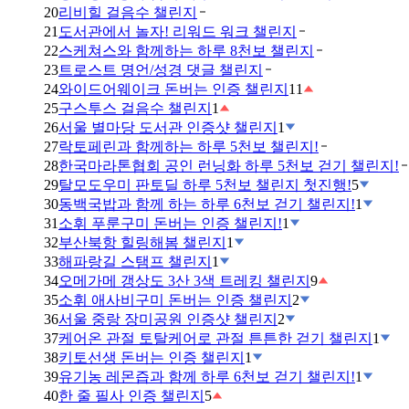
20
리비힐 걸음수 챌린지
21
도서관에서 놀자! 리워드 워크 챌린지
22
스케쳐스와 함께하는 하루 8천보 챌린지
23
트로스트 명언/성경 댓글 챌린지
24
와이드어웨이크 돈버는 인증 챌린지
11
25
구스투스 걸음수 챌린지
1
26
서울 별마당 도서관 인증샷 챌린지
1
27
락토페린과 함께하는 하루 5천보 챌린지!
28
한국마라톤협회 공인 런닝화 하루 5천보 걷기 챌린지!
29
탈모도우미 판토딜 하루 5천보 챌린지 첫진행!
5
30
동백국밥과 함께 하는 하루 6천보 걷기 챌린지!
1
31
소휘 푸룬구미 돈버는 인증 챌린지!
1
32
부산북항 힐링해봄 챌린지
1
33
해파랑길 스탬프 챌린지
1
34
오메가메 갱상도 3산 3색 트레킹 챌린지
9
35
소휘 애사비구미 돈버는 인증 챌린지
2
36
서울 중랑 장미공원 인증샷 챌린지
2
37
케어온 관절 토탈케어로 관절 튼튼한 걷기 챌린지
1
38
키토선생 돈버는 인증 챌린지
1
39
유기농 레몬즙과 함께 하루 6천보 걷기 챌린지!
1
40
한 줄 필사 인증 챌린지
5