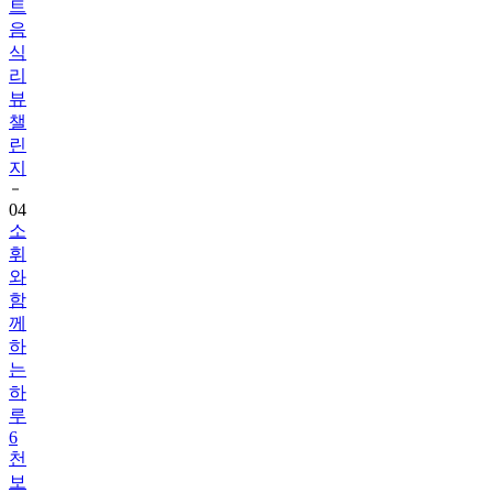
식
리
뷰
챌
린
지
04
소
휘
와
함
께
하
는
하
루
6
천
보
걷
기