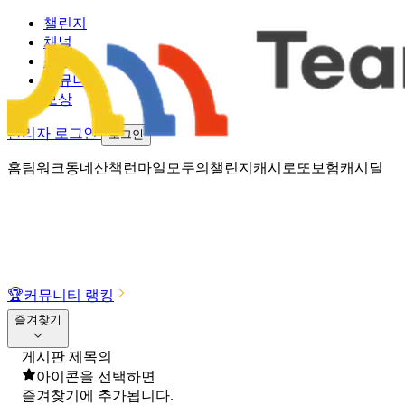
챌린지
채널
소식
커뮤니티
보상
관리자 로그인
로그인
홈
팀워크
동네산책
런마일
모두의챌린지
캐시로또
보험
캐시딜
🏆
커뮤니티 랭킹
즐겨찾기
게시판 제목의
아이콘을 선택하면
즐겨찾기에 추가됩니다.