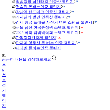
41
백범광장 남산타워 인증샷 챌린지
2
42
컷슬린 돈버는인증 챌린지
2
43
강남역 랜드마크 인증샷 챌린지
2
44
캐시딜의 발견 인증샷 챌린지
2
45
김제 황금 트래블 자전거 여행 스탬프 챌린지
1
46
서울 남산 한국숲정원 스탬프 챌린지
1
47
2025 국회 입법박람회 스탬프 챌린지
1
48
관악강감찬축제 챌린지
1
49
단자미 양우산 돈 버는 인증 챌린지
3
01
50
제나벨 돈버는인증 챌린지
하
루
궁금한 내용을 검색해보세요
6
천
보
걷
기
챌
린
지
02