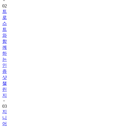
트
로
스
트
와
함
께
하
는
인
증
샷
챌
린
지
03
지
니
어
트
음