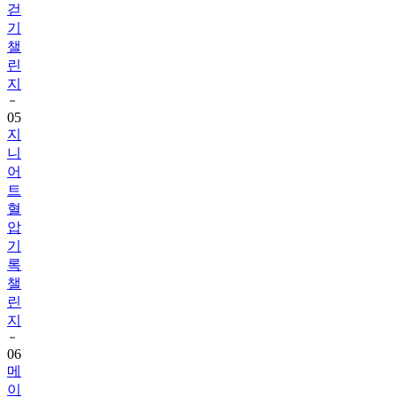
챌
린
지
05
지
니
어
트
혈
압
기
록
챌
린
지
06
메
이
퓨
어