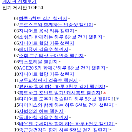
게시판 전체보기
인기 게시판 TOP 50
01
하루 6천보 걷기 챌린지
02
트로스트와 함께하는 인증샷 챌린지
03
지니어트 음식 리뷰 챌린지
04
소휘와 함께하는 하루 6천보 걷기 챌린지
05
지니어트 혈압 기록 챌린지
06
메이퓨어 걸음수 챌린지
07
소휘 그린티샷 구매인증 챌린지
08
앱스토리몰 챌린지
09
AGE20'S와 함께♡하루 6천보 걷기 챌린지
10
지니어트 혈당 기록 챌린지
11
모두의챌린지 걸음수 챌린지
12
뷰카와 함께 하는 하루 3천보 걷기 챌린지!
13
홈트하고 포인트 받기! 캐시홈트 챌린지
1
14
다이어트 도우미 컷슬린과 하루 5천보 챌린지!
1
15
디어커스와 함께 하는 하루 6천보 걷기 챌린지!
16
사법정의 허브 챌린지
17
동네산책 걸음수 챌린지
18
바우젠 수세미와 함께 하는 하루 6천보 챌린지!
19
종근당건강과 함께 하루 6천보 걷기 챌린지!