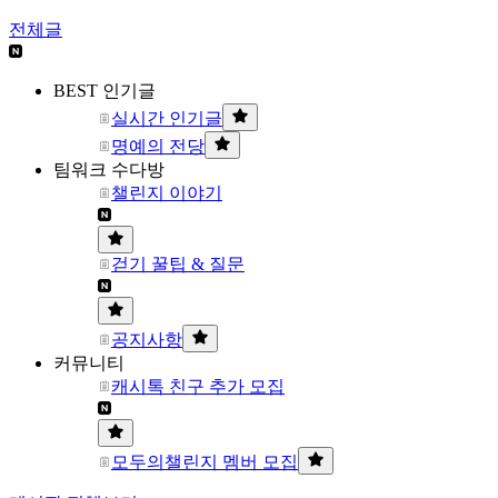
전체글
BEST 인기글
실시간 인기글
명예의 전당
팀워크 수다방
챌린지 이야기
걷기 꿀팁 & 질문
공지사항
커뮤니티
캐시톡 친구 추가 모집
모두의챌린지 멤버 모집