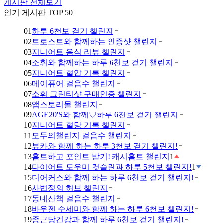
게시판 전체보기
인기 게시판 TOP 50
01
하루 6천보 걷기 챌린지
02
트로스트와 함께하는 인증샷 챌린지
03
지니어트 음식 리뷰 챌린지
04
소휘와 함께하는 하루 6천보 걷기 챌린지
05
지니어트 혈압 기록 챌린지
06
메이퓨어 걸음수 챌린지
07
소휘 그린티샷 구매인증 챌린지
08
앱스토리몰 챌린지
09
AGE20'S와 함께♡하루 6천보 걷기 챌린지
10
지니어트 혈당 기록 챌린지
11
모두의챌린지 걸음수 챌린지
12
뷰카와 함께 하는 하루 3천보 걷기 챌린지!
13
홈트하고 포인트 받기! 캐시홈트 챌린지
1
14
다이어트 도우미 컷슬린과 하루 5천보 챌린지!
1
15
디어커스와 함께 하는 하루 6천보 걷기 챌린지!
16
사법정의 허브 챌린지
17
동네산책 걸음수 챌린지
18
바우젠 수세미와 함께 하는 하루 6천보 챌린지!
19
종근당건강과 함께 하루 6천보 걷기 챌린지!