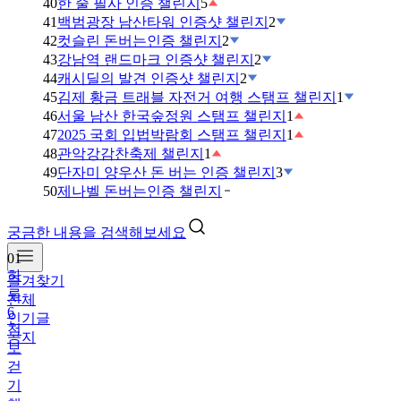
40
한 줄 필사 인증 챌린지
5
41
백범광장 남산타워 인증샷 챌린지
2
42
컷슬린 돈버는인증 챌린지
2
43
강남역 랜드마크 인증샷 챌린지
2
44
캐시딜의 발견 인증샷 챌린지
2
45
김제 황금 트래블 자전거 여행 스탬프 챌린지
1
46
서울 남산 한국숲정원 스탬프 챌린지
1
47
2025 국회 입법박람회 스탬프 챌린지
1
48
관악강감찬축제 챌린지
1
49
단자미 양우산 돈 버는 인증 챌린지
3
50
제나벨 돈버는인증 챌린지
궁금한 내용을 검색해보세요
01
하
즐겨찾기
루
전체
6
인기글
천
공지
보
걷
기