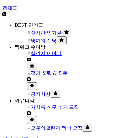
전체글
BEST 인기글
실시간 인기글
명예의 전당
팀워크 수다방
챌린지 이야기
걷기 꿀팁 & 질문
공지사항
커뮤니티
캐시톡 친구 추가 모집
모두의챌린지 멤버 모집