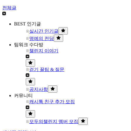
전체글
BEST 인기글
실시간 인기글
명예의 전당
팀워크 수다방
챌린지 이야기
걷기 꿀팁 & 질문
공지사항
커뮤니티
캐시톡 친구 추가 모집
모두의챌린지 멤버 모집