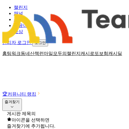
챌린지
채널
소식
커뮤니티
보상
관리자 로그인
로그인
홈
팀워크
동네산책
런마일
모두의챌린지
캐시로또
보험
캐시딜
🏆
커뮤니티 랭킹
즐겨찾기
게시판 제목의
아이콘을 선택하면
즐겨찾기에 추가됩니다.