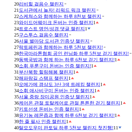
20
리비힐 걸음수 챌린지
21
도서관에서 놀자! 리워드 워크 챌린지
22
스케쳐스와 함께하는 하루 8천보 챌린지
23
와이드어웨이크 돈버는 인증 챌린지
1
24
트로스트 명언/성경 댓글 챌린지
1
25
구스투스 걸음수 챌린지
26
서울 별마당 도서관 인증샷 챌린지
27
락토페린과 함께하는 하루 5천보 챌린지!
28
한국마라톤협회 공인 런닝화 하루 5천보 걷기 챌린지!
29
동백국밥과 함께 하는 하루 6천보 걷기 챌린지!
1
30
소휘 푸룬구미 돈버는 인증 챌린지!
1
31
부산북항 힐링해봄 챌린지
1
32
해파랑길 스탬프 챌린지
1
33
오메가메 갱상도 3산 3색 트레킹 챌린지
1
34
소휘 애사비구미 돈버는 인증 챌린지
1
35
서울 중랑 장미공원 인증샷 챌린지
1
36
케어온 관절 토탈케어로 관절 튼튼한 걷기 챌린지
1
37
키토선생 돈버는 인증 챌린지
1
38
유기농 레몬즙과 함께 하루 6천보 걷기 챌린지!
1
39
한 줄 필사 인증 챌린지
1
40
탈모도우미 판토딜 하루 5천보 챌린지 첫진행!
11