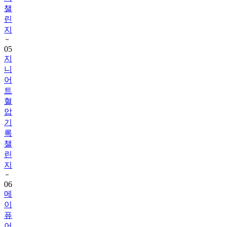
린
지
05
지
니
어
트
혈
압
기
록
챌
린
지
06
메
이
퓨
어
걸