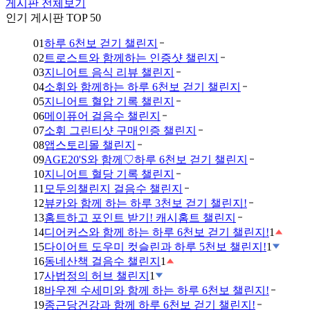
게시판 전체보기
인기 게시판 TOP 50
01
하루 6천보 걷기 챌린지
02
트로스트와 함께하는 인증샷 챌린지
03
지니어트 음식 리뷰 챌린지
04
소휘와 함께하는 하루 6천보 걷기 챌린지
05
지니어트 혈압 기록 챌린지
06
메이퓨어 걸음수 챌린지
07
소휘 그린티샷 구매인증 챌린지
08
앱스토리몰 챌린지
09
AGE20'S와 함께♡하루 6천보 걷기 챌린지
10
지니어트 혈당 기록 챌린지
11
모두의챌린지 걸음수 챌린지
12
뷰카와 함께 하는 하루 3천보 걷기 챌린지!
13
홈트하고 포인트 받기! 캐시홈트 챌린지
14
디어커스와 함께 하는 하루 6천보 걷기 챌린지!
1
15
다이어트 도우미 컷슬린과 하루 5천보 챌린지!
1
16
동네산책 걸음수 챌린지
1
17
사법정의 허브 챌린지
1
18
바우젠 수세미와 함께 하는 하루 6천보 챌린지!
19
종근당건강과 함께 하루 6천보 걷기 챌린지!