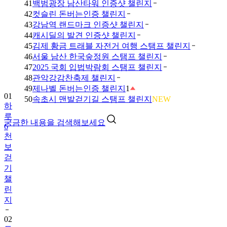
41
백범광장 남산타워 인증샷 챌린지
42
컷슬린 돈버는인증 챌린지
43
강남역 랜드마크 인증샷 챌린지
44
캐시딜의 발견 인증샷 챌린지
45
김제 황금 트래블 자전거 여행 스탬프 챌린지
46
서울 남산 한국숲정원 스탬프 챌린지
47
2025 국회 입법박람회 스탬프 챌린지
01
48
관악강감찬축제 챌린지
하
49
제나벨 돈버는인증 챌린지
1
루
50
속초시 맨발걷기길 스탬프 챌린지
NEW
6
천
궁금한 내용을 검색해보세요
보
걷
기
챌
린
지
02
트
로