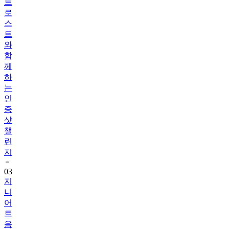
스
트
와
함
께
하
는
인
증
샷
챌
린
지
03
지
니
어
트
음
식
리