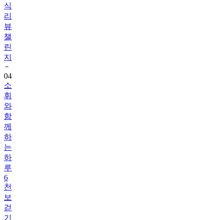
뷰
챌
린
지
04
소
휘
와
함
께
하
는
하
루
6
천
보
걷
기
챌