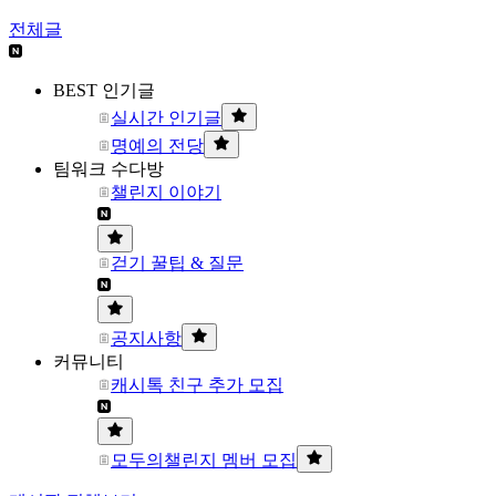
전체글
BEST 인기글
실시간 인기글
명예의 전당
팀워크 수다방
챌린지 이야기
걷기 꿀팁 & 질문
공지사항
커뮤니티
캐시톡 친구 추가 모집
모두의챌린지 멤버 모집