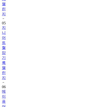
챌
린
지
05
지
니
어
트
혈
압
기
록
챌
린
지
06
메
이
퓨
어