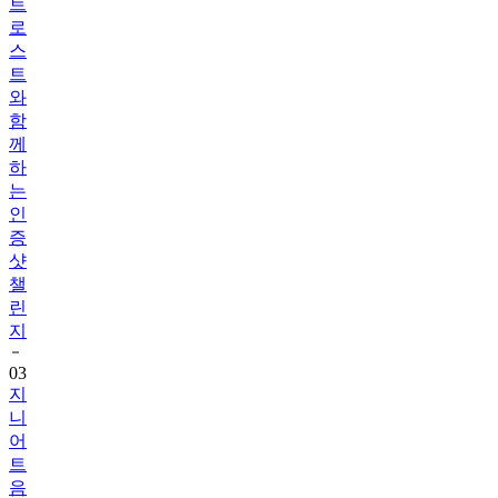
트
로
스
트
와
함
께
하
는
인
증
샷
챌
린
지
03
지
니
어
트
음