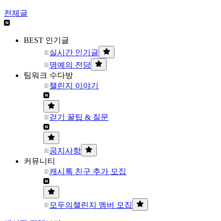
전체글
BEST 인기글
실시간 인기글
명예의 전당
팀워크 수다방
챌린지 이야기
걷기 꿀팁 & 질문
공지사항
커뮤니티
캐시톡 친구 추가 모집
모두의챌린지 멤버 모집