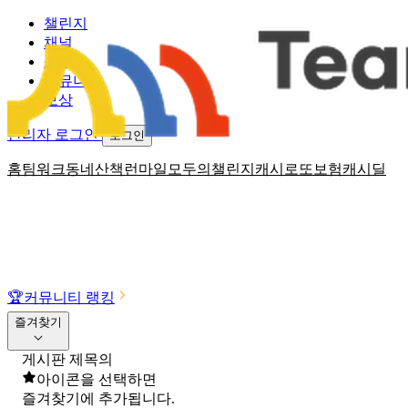
챌린지
채널
소식
커뮤니티
보상
관리자 로그인
로그인
홈
팀워크
동네산책
런마일
모두의챌린지
캐시로또
보험
캐시딜
🏆
커뮤니티 랭킹
즐겨찾기
게시판 제목의
아이콘을 선택하면
즐겨찾기에 추가됩니다.