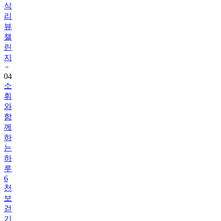
식
리
뷰
챌
린
지
04
소
휘
와
함
께
하
는
하
루
6
천
보
걷
기