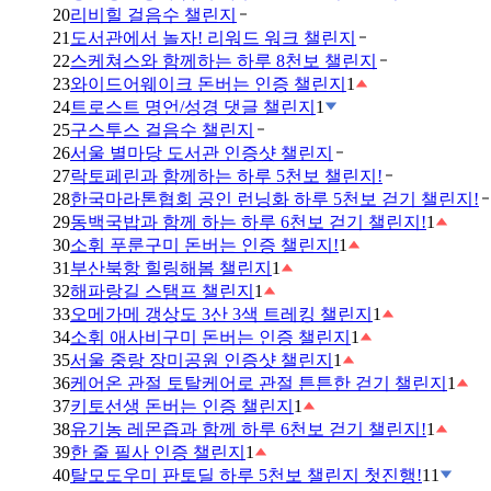
20
리비힐 걸음수 챌린지
21
도서관에서 놀자! 리워드 워크 챌린지
22
스케쳐스와 함께하는 하루 8천보 챌린지
23
와이드어웨이크 돈버는 인증 챌린지
1
24
트로스트 명언/성경 댓글 챌린지
1
25
구스투스 걸음수 챌린지
26
서울 별마당 도서관 인증샷 챌린지
27
락토페린과 함께하는 하루 5천보 챌린지!
28
한국마라톤협회 공인 런닝화 하루 5천보 걷기 챌린지!
29
동백국밥과 함께 하는 하루 6천보 걷기 챌린지!
1
30
소휘 푸룬구미 돈버는 인증 챌린지!
1
31
부산북항 힐링해봄 챌린지
1
32
해파랑길 스탬프 챌린지
1
33
오메가메 갱상도 3산 3색 트레킹 챌린지
1
34
소휘 애사비구미 돈버는 인증 챌린지
1
35
서울 중랑 장미공원 인증샷 챌린지
1
36
케어온 관절 토탈케어로 관절 튼튼한 걷기 챌린지
1
37
키토선생 돈버는 인증 챌린지
1
38
유기농 레몬즙과 함께 하루 6천보 걷기 챌린지!
1
39
한 줄 필사 인증 챌린지
1
40
탈모도우미 판토딜 하루 5천보 챌린지 첫진행!
11