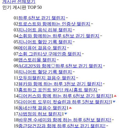
게시판 전체보기
인기 게시판 TOP 50
01
하루 6천보 걷기 챌린지
02
트로스트와 함께하는 인증샷 챌린지
03
지니어트 음식 리뷰 챌린지
04
소휘와 함께하는 하루 6천보 걷기 챌린지
05
지니어트 혈압 기록 챌린지
06
메이퓨어 걸음수 챌린지
07
소휘 그린티샷 구매인증 챌린지
08
앱스토리몰 챌린지
09
AGE20'S와 함께♡하루 6천보 걷기 챌린지
10
지니어트 혈당 기록 챌린지
11
모두의챌린지 걸음수 챌린지
12
뷰카와 함께 하는 하루 3천보 걷기 챌린지!
13
홈트하고 포인트 받기! 캐시홈트 챌린지
14
디어커스와 함께 하는 하루 6천보 걷기 챌린지!
1
15
다이어트 도우미 컷슬린과 하루 5천보 챌린지!
1
16
동네산책 걸음수 챌린지
1
17
사법정의 허브 챌린지
1
18
바우젠 수세미와 함께 하는 하루 6천보 챌린지!
19
종근당건강과 함께 하루 6천보 걷기 챌린지!