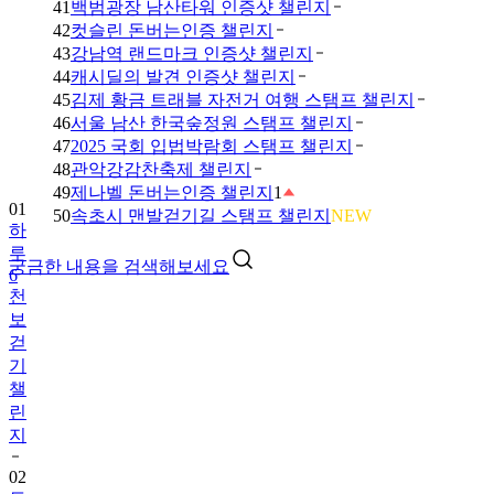
41
백범광장 남산타워 인증샷 챌린지
42
컷슬린 돈버는인증 챌린지
43
강남역 랜드마크 인증샷 챌린지
44
캐시딜의 발견 인증샷 챌린지
45
김제 황금 트래블 자전거 여행 스탬프 챌린지
46
서울 남산 한국숲정원 스탬프 챌린지
47
2025 국회 입법박람회 스탬프 챌린지
48
관악강감찬축제 챌린지
49
제나벨 돈버는인증 챌린지
1
01
50
속초시 맨발걷기길 스탬프 챌린지
NEW
하
루
궁금한 내용을 검색해보세요
6
천
보
걷
기
챌
린
지
02