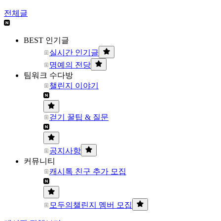
전체글
BEST 인기글
실시간 인기글
명예의 전당
팀워크 수다방
챌린지 이야기
걷기 꿀팁 & 질문
공지사항
커뮤니티
캐시톡 친구 추가 모집
모두의챌린지 멤버 모집