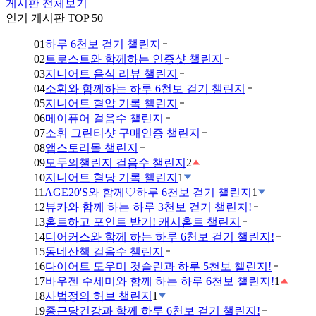
게시판 전체보기
인기 게시판 TOP 50
01
하루 6천보 걷기 챌린지
02
트로스트와 함께하는 인증샷 챌린지
03
지니어트 음식 리뷰 챌린지
04
소휘와 함께하는 하루 6천보 걷기 챌린지
05
지니어트 혈압 기록 챌린지
06
메이퓨어 걸음수 챌린지
07
소휘 그린티샷 구매인증 챌린지
08
앱스토리몰 챌린지
09
모두의챌린지 걸음수 챌린지
2
10
지니어트 혈당 기록 챌린지
1
11
AGE20'S와 함께♡하루 6천보 걷기 챌린지
1
12
뷰카와 함께 하는 하루 3천보 걷기 챌린지!
13
홈트하고 포인트 받기! 캐시홈트 챌린지
14
디어커스와 함께 하는 하루 6천보 걷기 챌린지!
15
동네산책 걸음수 챌린지
16
다이어트 도우미 컷슬린과 하루 5천보 챌린지!
17
바우젠 수세미와 함께 하는 하루 6천보 챌린지!
1
18
사법정의 허브 챌린지
1
19
종근당건강과 함께 하루 6천보 걷기 챌린지!