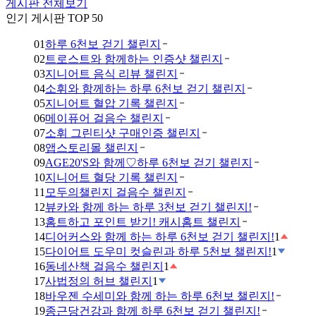
게시판 전체보기
인기 게시판 TOP 50
01
하루 6천보 걷기 챌린지
02
트로스트와 함께하는 인증샷 챌린지
03
지니어트 음식 리뷰 챌린지
04
소휘와 함께하는 하루 6천보 걷기 챌린지
05
지니어트 혈압 기록 챌린지
06
메이퓨어 걸음수 챌린지
07
소휘 그린티샷 구매인증 챌린지
08
앱스토리몰 챌린지
09
AGE20'S와 함께♡하루 6천보 걷기 챌린지
10
지니어트 혈당 기록 챌린지
11
모두의챌린지 걸음수 챌린지
12
뷰카와 함께 하는 하루 3천보 걷기 챌린지!
13
홈트하고 포인트 받기! 캐시홈트 챌린지
14
디어커스와 함께 하는 하루 6천보 걷기 챌린지!
1
15
다이어트 도우미 컷슬린과 하루 5천보 챌린지!
1
16
동네산책 걸음수 챌린지
1
17
사법정의 허브 챌린지
1
18
바우젠 수세미와 함께 하는 하루 6천보 챌린지!
19
종근당건강과 함께 하루 6천보 걷기 챌린지!