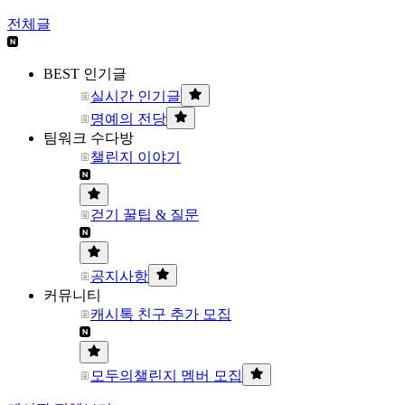
전체글
BEST 인기글
실시간 인기글
명예의 전당
팀워크 수다방
챌린지 이야기
걷기 꿀팁 & 질문
공지사항
커뮤니티
캐시톡 친구 추가 모집
모두의챌린지 멤버 모집