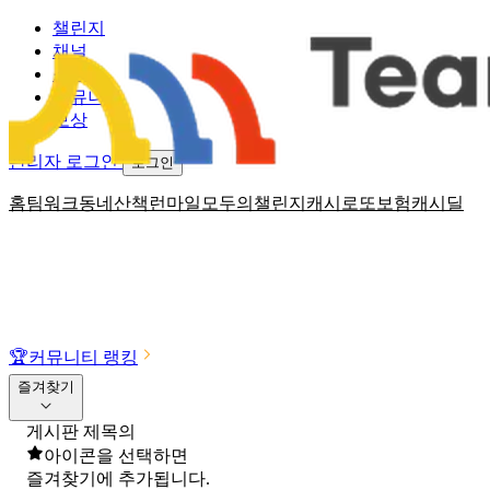
챌린지
채널
소식
커뮤니티
보상
관리자 로그인
로그인
홈
팀워크
동네산책
런마일
모두의챌린지
캐시로또
보험
캐시딜
🏆
커뮤니티 랭킹
즐겨찾기
게시판 제목의
아이콘을 선택하면
즐겨찾기에 추가됩니다.