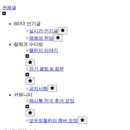
전체글
BEST 인기글
실시간 인기글
명예의 전당
팀워크 수다방
챌린지 이야기
걷기 꿀팁 & 질문
공지사항
커뮤니티
캐시톡 친구 추가 모집
모두의챌린지 멤버 모집