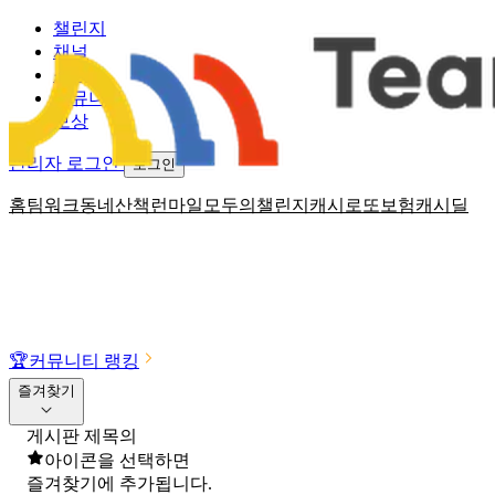
챌린지
채널
소식
커뮤니티
보상
관리자 로그인
로그인
홈
팀워크
동네산책
런마일
모두의챌린지
캐시로또
보험
캐시딜
🏆
커뮤니티 랭킹
즐겨찾기
게시판 제목의
아이콘을 선택하면
즐겨찾기에 추가됩니다.