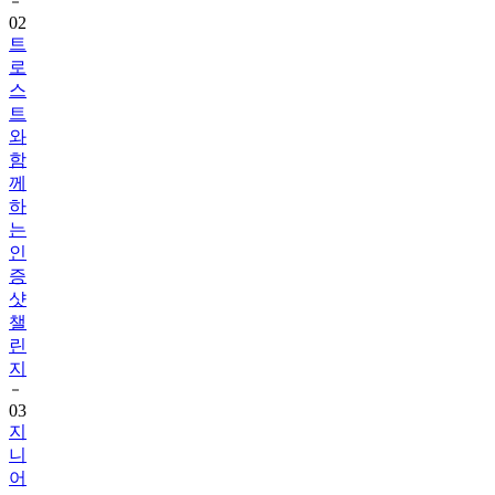
트
로
스
트
와
함
께
하
는
인
증
샷
챌
린
지
03
지
니
어
트
음