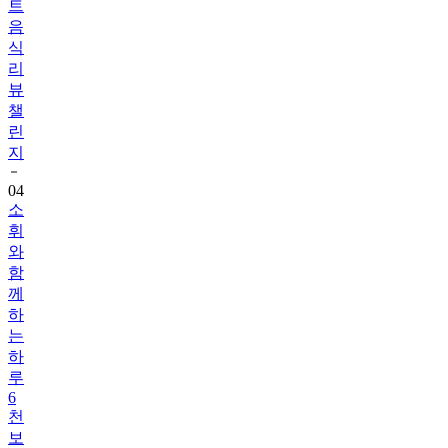
식
리
뷰
챌
린
지
04
소
휘
와
함
께
하
는
하
루
6
천
보
걷
기