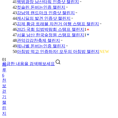
41
백범광장 남산타워 인증샷 챌린지
42
컷슬린 돈버는인증 챌린지
43
강남역 랜드마크 인증샷 챌린지
44
캐시딜의 발견 인증샷 챌린지
45
김제 황금 트래블 자전거 여행 스탬프 챌린지
46
2025 국회 입법박람회 스탬프 챌린지
1
47
서울 남산 한국숲정원 스탬프 챌린지
1
48
관악강감찬축제 챌린지
49
제나벨 돈버는인증 챌린지
01
50
아침밥 먹고 인증하자! 모두의 아침밥 챌린지
NEW
하
루
궁금한 내용을 검색해보세요
6
천
보
걷
기
챌
린
지
02