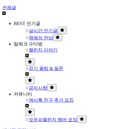
전체글
BEST 인기글
실시간 인기글
명예의 전당
팀워크 수다방
챌린지 이야기
걷기 꿀팁 & 질문
공지사항
커뮤니티
캐시톡 친구 추가 모집
모두의챌린지 멤버 모집