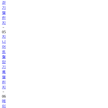
챌
린
지
05
지
니
어
트
혈
압
기
록
챌
린
지
06
메
이
퓨
어