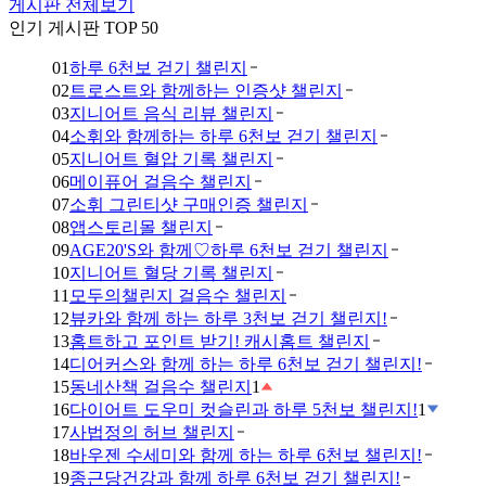
게시판 전체보기
인기 게시판 TOP 50
01
하루 6천보 걷기 챌린지
02
트로스트와 함께하는 인증샷 챌린지
03
지니어트 음식 리뷰 챌린지
04
소휘와 함께하는 하루 6천보 걷기 챌린지
05
지니어트 혈압 기록 챌린지
06
메이퓨어 걸음수 챌린지
07
소휘 그린티샷 구매인증 챌린지
08
앱스토리몰 챌린지
09
AGE20'S와 함께♡하루 6천보 걷기 챌린지
10
지니어트 혈당 기록 챌린지
11
모두의챌린지 걸음수 챌린지
12
뷰카와 함께 하는 하루 3천보 걷기 챌린지!
13
홈트하고 포인트 받기! 캐시홈트 챌린지
14
디어커스와 함께 하는 하루 6천보 걷기 챌린지!
15
동네산책 걸음수 챌린지
1
16
다이어트 도우미 컷슬린과 하루 5천보 챌린지!
1
17
사법정의 허브 챌린지
18
바우젠 수세미와 함께 하는 하루 6천보 챌린지!
19
종근당건강과 함께 하루 6천보 걷기 챌린지!