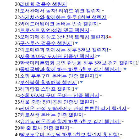
20
리비힐 걸음수 챌린지
21
도서관에서 놀자! 리워드 워크 챌린지
22
스케쳐스와 함께하는 하루 8천보 챌린지
23
와이드어웨이크 돈버는 인증 챌린지
24
트로스트 명언/성경 댓글 챌린지
25
오메가메 갱상도 3산 3색 트레킹 챌린지
8
26
구스투스 걸음수 챌린지
1
27
락토페린과 함께하는 하루 5천보 챌린지!
28
서울 별마당 도서관 인증샷 챌린지
2
29
한국마라톤협회 공인 런닝화 하루 5천보 걷기 챌린지!
1
30
동백국밥과 함께 하는 하루 6천보 걷기 챌린지!
1
31
소휘 푸룬구미 돈버는 인증 챌린지!
1
32
부산북항 힐링해봄 챌린지
1
33
해파랑길 스탬프 챌린지
1
34
소휘 애사비구미 돈버는 인증 챌린지
35
서울 중랑 장미공원 인증샷 챌린지
36
케어온 관절 토탈케어로 관절 튼튼한 걷기 챌린지
37
키토선생 돈버는 인증 챌린지
38
유기농 레몬즙과 함께 하루 6천보 걷기 챌린지!
39
한 줄 필사 인증 챌린지
40
탈모도우미 판토딜 하루 5천보 챌린지 첫진행!