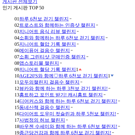
게시판 전체보기
인기 게시판 TOP 50
01
하루 6천보 걷기 챌린지
02
트로스트와 함께하는 인증샷 챌린지
03
지니어트 음식 리뷰 챌린지
04
소휘와 함께하는 하루 6천보 걷기 챌린지
05
지니어트 혈압 기록 챌린지
06
메이퓨어 걸음수 챌린지
07
소휘 그린티샷 구매인증 챌린지
08
앱스토리몰 챌린지
09
지니어트 혈당 기록 챌린지
1
10
AGE20'S와 함께♡하루 6천보 걷기 챌린지
1
11
모두의챌린지 걸음수 챌린지
12
뷰카와 함께 하는 하루 3천보 걷기 챌린지!
13
홈트하고 포인트 받기! 캐시홈트 챌린지
14
디어커스와 함께 하는 하루 6천보 걷기 챌린지!
15
동네산책 걸음수 챌린지
16
다이어트 도우미 컷슬린과 하루 5천보 챌린지!
17
사법정의 허브 챌린지
18
바우젠 수세미와 함께 하는 하루 6천보 챌린지!
19
종근당건강과 함께 하루 6천보 걷기 챌린지!