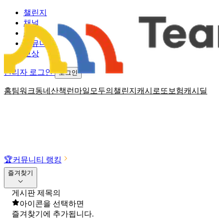
챌린지
채널
소식
커뮤니티
보상
관리자 로그인
로그인
홈
팀워크
동네산책
런마일
모두의챌린지
캐시로또
보험
캐시딜
🏆
커뮤니티 랭킹
즐겨찾기
게시판 제목의
아이콘을 선택하면
즐겨찾기에 추가됩니다.