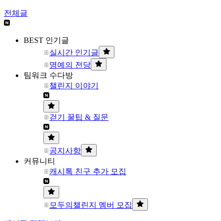
전체글
BEST 인기글
실시간 인기글
명예의 전당
팀워크 수다방
챌린지 이야기
걷기 꿀팁 & 질문
공지사항
커뮤니티
캐시톡 친구 추가 모집
모두의챌린지 멤버 모집