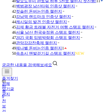
40
탈모도우미 판토딜 하루 5천보 챌린지 첫진행!
11
41
백범광장 남산타워 인증샷 챌린지
42
컷슬린 돈버는인증 챌린지
43
강남역 랜드마크 인증샷 챌린지
44
캐시딜의 발견 인증샷 챌린지
45
김제 황금 트래블 자전거 여행 스탬프 챌린지
46
서울 남산 한국숲정원 스탬프 챌린지
47
2025 국회 입법박람회 스탬프 챌린지
48
관악강감찬축제 챌린지
49
제나벨 돈버는인증 챌린지
1
50
속초시 맨발걷기길 스탬프 챌린지
NEW
궁금한 내용을 검색해보세요
즐겨찾기
01
전체
하
인기글
루
공지
6
천
보
걷