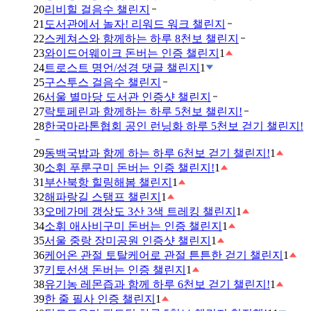
20
리비힐 걸음수 챌린지
21
도서관에서 놀자! 리워드 워크 챌린지
22
스케쳐스와 함께하는 하루 8천보 챌린지
23
와이드어웨이크 돈버는 인증 챌린지
1
24
트로스트 명언/성경 댓글 챌린지
1
25
구스투스 걸음수 챌린지
26
서울 별마당 도서관 인증샷 챌린지
27
락토페린과 함께하는 하루 5천보 챌린지!
28
한국마라톤협회 공인 런닝화 하루 5천보 걷기 챌린지!
29
동백국밥과 함께 하는 하루 6천보 걷기 챌린지!
1
30
소휘 푸룬구미 돈버는 인증 챌린지!
1
31
부산북항 힐링해봄 챌린지
1
32
해파랑길 스탬프 챌린지
1
33
오메가메 갱상도 3산 3색 트레킹 챌린지
1
34
소휘 애사비구미 돈버는 인증 챌린지
1
35
서울 중랑 장미공원 인증샷 챌린지
1
36
케어온 관절 토탈케어로 관절 튼튼한 걷기 챌린지
1
37
키토선생 돈버는 인증 챌린지
1
38
유기농 레몬즙과 함께 하루 6천보 걷기 챌린지!
1
39
한 줄 필사 인증 챌린지
1