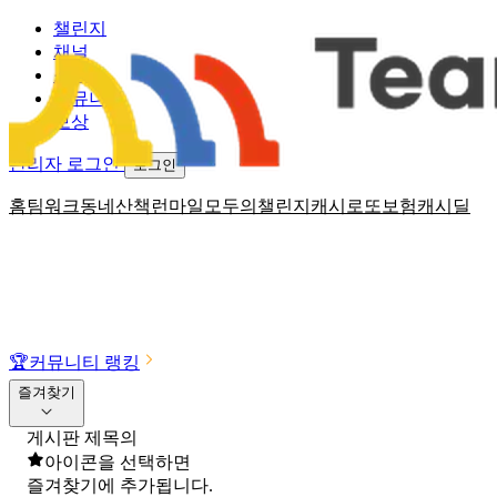
챌린지
채널
소식
커뮤니티
보상
관리자 로그인
로그인
홈
팀워크
동네산책
런마일
모두의챌린지
캐시로또
보험
캐시딜
🏆
커뮤니티 랭킹
즐겨찾기
게시판 제목의
아이콘을 선택하면
즐겨찾기에 추가됩니다.