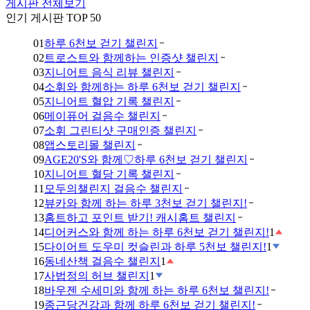
게시판 전체보기
인기 게시판 TOP 50
01
하루 6천보 걷기 챌린지
02
트로스트와 함께하는 인증샷 챌린지
03
지니어트 음식 리뷰 챌린지
04
소휘와 함께하는 하루 6천보 걷기 챌린지
05
지니어트 혈압 기록 챌린지
06
메이퓨어 걸음수 챌린지
07
소휘 그린티샷 구매인증 챌린지
08
앱스토리몰 챌린지
09
AGE20'S와 함께♡하루 6천보 걷기 챌린지
10
지니어트 혈당 기록 챌린지
11
모두의챌린지 걸음수 챌린지
12
뷰카와 함께 하는 하루 3천보 걷기 챌린지!
13
홈트하고 포인트 받기! 캐시홈트 챌린지
14
디어커스와 함께 하는 하루 6천보 걷기 챌린지!
1
15
다이어트 도우미 컷슬린과 하루 5천보 챌린지!
1
16
동네산책 걸음수 챌린지
1
17
사법정의 허브 챌린지
1
18
바우젠 수세미와 함께 하는 하루 6천보 챌린지!
19
종근당건강과 함께 하루 6천보 걷기 챌린지!