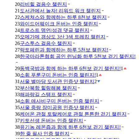
20
리비힐 걸음수 챌린지
21
도서관에서 놀자! 리워드 워크 챌린지
22
스케쳐스와 함께하는 하루 8천보 챌린지
23
와이드어웨이크 돈버는 인증 챌린지
24
트로스트 명언/성경 댓글 챌린지
25
오메가메 갱상도 3산 3색 트레킹 챌린지
26
구스투스 걸음수 챌린지
27
락토페린과 함께하는 하루 5천보 챌린지!
28
한국마라톤협회 공인 런닝화 하루 5천보 걷기 챌린지!
29
동백국밥과 함께 하는 하루 6천보 걷기 챌린지!
1
30
소휘 푸룬구미 돈버는 인증 챌린지!
1
31
서울 별마당 도서관 인증샷 챌린지
2
32
부산북항 힐링해봄 챌린지
33
해파랑길 스탬프 챌린지
34
소휘 애사비구미 돈버는 인증 챌린지
35
서울 중랑 장미공원 인증샷 챌린지
36
케어온 관절 토탈케어로 관절 튼튼한 걷기 챌린지
37
키토선생 돈버는 인증 챌린지
38
유기농 레몬즙과 함께 하루 6천보 걷기 챌린지!
39
한 줄 필사 인증 챌린지