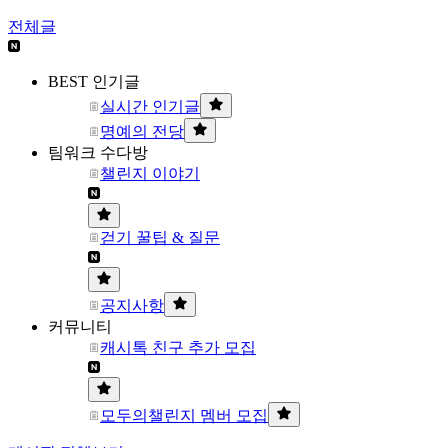
전체글
BEST 인기글
실시간 인기글
명예의 전당
팀워크 수다방
챌린지 이야기
걷기 꿀팁 & 질문
공지사항
커뮤니티
캐시톡 친구 추가 모집
모두의챌린지 멤버 모집