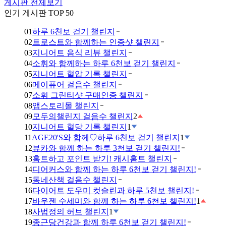
게시판 전체보기
인기 게시판 TOP 50
01
하루 6천보 걷기 챌린지
02
트로스트와 함께하는 인증샷 챌린지
03
지니어트 음식 리뷰 챌린지
04
소휘와 함께하는 하루 6천보 걷기 챌린지
05
지니어트 혈압 기록 챌린지
06
메이퓨어 걸음수 챌린지
07
소휘 그린티샷 구매인증 챌린지
08
앱스토리몰 챌린지
09
모두의챌린지 걸음수 챌린지
2
10
지니어트 혈당 기록 챌린지
1
11
AGE20'S와 함께♡하루 6천보 걷기 챌린지
1
12
뷰카와 함께 하는 하루 3천보 걷기 챌린지!
13
홈트하고 포인트 받기! 캐시홈트 챌린지
14
디어커스와 함께 하는 하루 6천보 걷기 챌린지!
15
동네산책 걸음수 챌린지
16
다이어트 도우미 컷슬린과 하루 5천보 챌린지!
17
바우젠 수세미와 함께 하는 하루 6천보 챌린지!
1
18
사법정의 허브 챌린지
1
19
종근당건강과 함께 하루 6천보 걷기 챌린지!