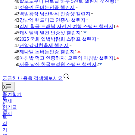
40
탈모도우미 판토딜 하루 5천보 챌린지 첫진행!
41
컷슬린 돈버는인증 챌린지
42
백범광장 남산타워 인증샷 챌린지
43
강남역 랜드마크 인증샷 챌린지
44
김제 황금 트래블 자전거 여행 스탬프 챌린지
1
45
캐시딜의 발견 인증샷 챌린지
1
46
2025 국회 입법박람회 스탬프 챌린지
47
관악강감찬축제 챌린지
48
제나벨 돈버는인증 챌린지
1
49
아침밥 먹고 인증하자! 모두의 아침밥 챌린지
1
50
서울 남산 한국숲정원 스탬프 챌린지
2
01
궁금한 내용을 검색해보세요
하
루
6
즐겨찾기
천
전체
보
인기글
걷
공지
기
챌
린