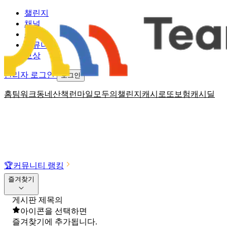
챌린지
채널
소식
커뮤니티
보상
관리자 로그인
로그인
홈
팀워크
동네산책
런마일
모두의챌린지
캐시로또
보험
캐시딜
🏆
커뮤니티 랭킹
즐겨찾기
게시판 제목의
아이콘을 선택하면
즐겨찾기에 추가됩니다.