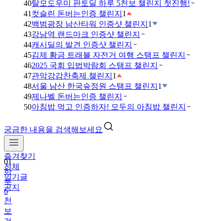
40
탈모도우미 판토딜 하루 5천보 챌린지 첫진행!
41
컷슬린 돈버는인증 챌린지
1
42
백범광장 남산타워 인증샷 챌린지
1
43
강남역 랜드마크 인증샷 챌린지
44
캐시딜의 발견 인증샷 챌린지
45
김제 황금 트래블 자전거 여행 스탬프 챌린지
46
2025 국회 입법박람회 스탬프 챌린지
47
관악강감찬축제 챌린지
1
48
서울 남산 한국숲정원 스탬프 챌린지
1
49
제나벨 돈버는인증 챌린지
50
아침밥 먹고 인증하자! 모두의 아침밥 챌린지
궁금한 내용을 검색해보세요
01
하
즐겨찾기
루
전체
6
인기글
천
공지
보
걷
기