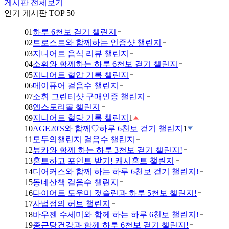
게시판 전체보기
인기 게시판 TOP 50
01
하루 6천보 걷기 챌린지
02
트로스트와 함께하는 인증샷 챌린지
03
지니어트 음식 리뷰 챌린지
04
소휘와 함께하는 하루 6천보 걷기 챌린지
05
지니어트 혈압 기록 챌린지
06
메이퓨어 걸음수 챌린지
07
소휘 그린티샷 구매인증 챌린지
08
앱스토리몰 챌린지
09
지니어트 혈당 기록 챌린지
1
10
AGE20'S와 함께♡하루 6천보 걷기 챌린지
1
11
모두의챌린지 걸음수 챌린지
12
뷰카와 함께 하는 하루 3천보 걷기 챌린지!
13
홈트하고 포인트 받기! 캐시홈트 챌린지
14
디어커스와 함께 하는 하루 6천보 걷기 챌린지!
15
동네산책 걸음수 챌린지
16
다이어트 도우미 컷슬린과 하루 5천보 챌린지!
17
사법정의 허브 챌린지
18
바우젠 수세미와 함께 하는 하루 6천보 챌린지!
19
종근당건강과 함께 하루 6천보 걷기 챌린지!