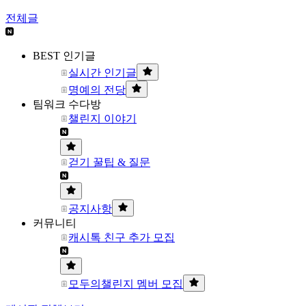
전체글
BEST 인기글
실시간 인기글
명예의 전당
팀워크 수다방
챌린지 이야기
걷기 꿀팁 & 질문
공지사항
커뮤니티
캐시톡 친구 추가 모집
모두의챌린지 멤버 모집