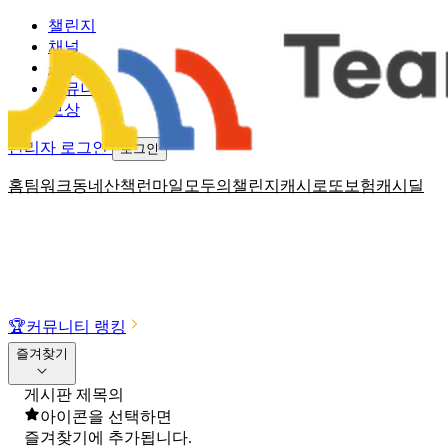
챌린지
채널
소식
커뮤니티
보상
관리자 로그인
로그인
홈
팀워크
동네산책
런마일
모두의챌린지
캐시로또
보험
캐시딜
🏆
커뮤니티 랭킹
즐겨찾기
게시판 제목의
아이콘을 선택하면
즐겨찾기에 추가됩니다.