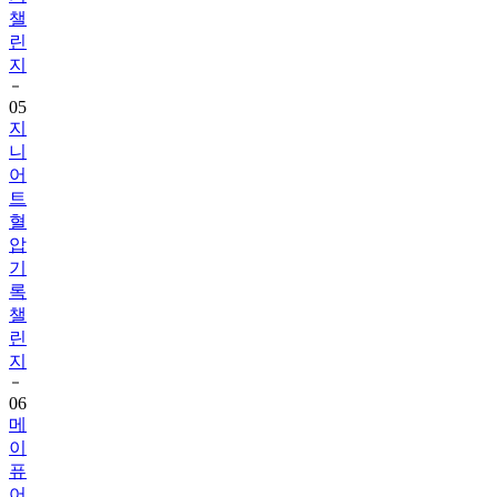
챌
린
지
05
지
니
어
트
혈
압
기
록
챌
린
지
06
메
이
퓨
어