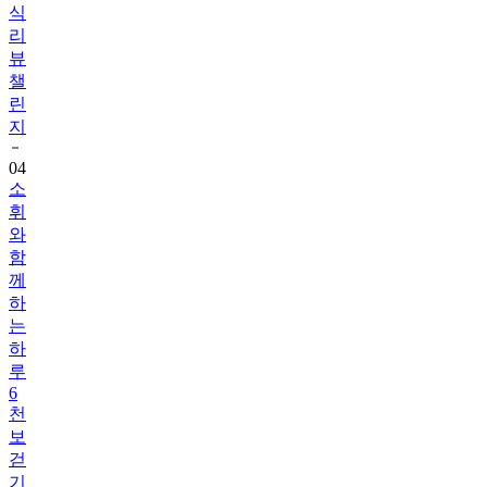
식
리
뷰
챌
린
지
04
소
휘
와
함
께
하
는
하
루
6
천
보
걷
기