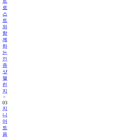
트
로
스
트
와
함
께
하
는
인
증
샷
챌
린
지
03
지
니
어
트
음