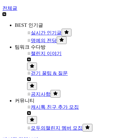
전체글
BEST 인기글
실시간 인기글
명예의 전당
팀워크 수다방
챌린지 이야기
걷기 꿀팁 & 질문
공지사항
커뮤니티
캐시톡 친구 추가 모집
모두의챌린지 멤버 모집