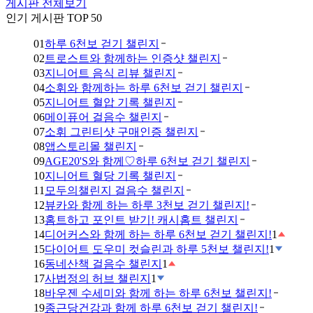
게시판 전체보기
인기 게시판 TOP 50
01
하루 6천보 걷기 챌린지
02
트로스트와 함께하는 인증샷 챌린지
03
지니어트 음식 리뷰 챌린지
04
소휘와 함께하는 하루 6천보 걷기 챌린지
05
지니어트 혈압 기록 챌린지
06
메이퓨어 걸음수 챌린지
07
소휘 그린티샷 구매인증 챌린지
08
앱스토리몰 챌린지
09
AGE20'S와 함께♡하루 6천보 걷기 챌린지
10
지니어트 혈당 기록 챌린지
11
모두의챌린지 걸음수 챌린지
12
뷰카와 함께 하는 하루 3천보 걷기 챌린지!
13
홈트하고 포인트 받기! 캐시홈트 챌린지
14
디어커스와 함께 하는 하루 6천보 걷기 챌린지!
1
15
다이어트 도우미 컷슬린과 하루 5천보 챌린지!
1
16
동네산책 걸음수 챌린지
1
17
사법정의 허브 챌린지
1
18
바우젠 수세미와 함께 하는 하루 6천보 챌린지!
19
종근당건강과 함께 하루 6천보 걷기 챌린지!