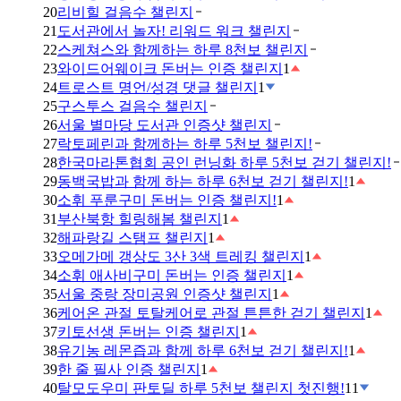
20
리비힐 걸음수 챌린지
21
도서관에서 놀자! 리워드 워크 챌린지
22
스케쳐스와 함께하는 하루 8천보 챌린지
23
와이드어웨이크 돈버는 인증 챌린지
1
24
트로스트 명언/성경 댓글 챌린지
1
25
구스투스 걸음수 챌린지
26
서울 별마당 도서관 인증샷 챌린지
27
락토페린과 함께하는 하루 5천보 챌린지!
28
한국마라톤협회 공인 런닝화 하루 5천보 걷기 챌린지!
29
동백국밥과 함께 하는 하루 6천보 걷기 챌린지!
1
30
소휘 푸룬구미 돈버는 인증 챌린지!
1
31
부산북항 힐링해봄 챌린지
1
32
해파랑길 스탬프 챌린지
1
33
오메가메 갱상도 3산 3색 트레킹 챌린지
1
34
소휘 애사비구미 돈버는 인증 챌린지
1
35
서울 중랑 장미공원 인증샷 챌린지
1
36
케어온 관절 토탈케어로 관절 튼튼한 걷기 챌린지
1
37
키토선생 돈버는 인증 챌린지
1
38
유기농 레몬즙과 함께 하루 6천보 걷기 챌린지!
1
39
한 줄 필사 인증 챌린지
1
40
탈모도우미 판토딜 하루 5천보 챌린지 첫진행!
11