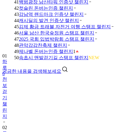
41
백범광장 남산타워 인증샷 챌린지
42
컷슬린 돈버는인증 챌린지
43
강남역 랜드마크 인증샷 챌린지
44
캐시딜의 발견 인증샷 챌린지
45
김제 황금 트래블 자전거 여행 스탬프 챌린지
46
서울 남산 한국숲정원 스탬프 챌린지
47
2025 국회 입법박람회 스탬프 챌린지
48
관악강감찬축제 챌린지
49
제나벨 돈버는인증 챌린지
1
01
50
속초시 맨발걷기길 스탬프 챌린지
NEW
하
루
궁금한 내용을 검색해보세요
6
천
보
걷
기
챌
린
지
02