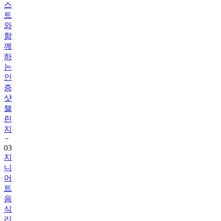
스
트
와
함
께
하
는
인
증
샷
챌
린
지
03
지
니
어
트
음
식
리