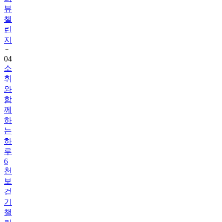
뷰
챌
린
지
04
소
휘
와
함
께
하
는
하
루
6
천
보
걷
기
챌