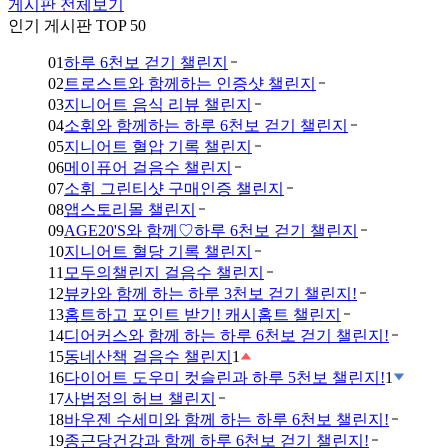
게시판 전체보기
인기 게시판 TOP 50
01
하루 6천보 걷기 챌린지
02
트로스트와 함께하는 인증샷 챌린지
03
지니어트 음식 리뷰 챌린지
04
소휘와 함께하는 하루 6천보 걷기 챌린지
05
지니어트 혈압 기록 챌린지
06
메이퓨어 걸음수 챌린지
07
소휘 그린티샷 구매인증 챌린지
08
앱스토리몰 챌린지
09
AGE20'S와 함께♡하루 6천보 걷기 챌린지
10
지니어트 혈당 기록 챌린지
11
모두의챌린지 걸음수 챌린지
12
뷰카와 함께 하는 하루 3천보 걷기 챌린지!
13
홈트하고 포인트 받기! 캐시홈트 챌린지
14
디어커스와 함께 하는 하루 6천보 걷기 챌린지!
15
동네산책 걸음수 챌린지
1
16
다이어트 도우미 컷슬린과 하루 5천보 챌린지!
1
17
사법정의 허브 챌린지
18
바우젠 수세미와 함께 하는 하루 6천보 챌린지!
19
종근당건강과 함께 하루 6천보 걷기 챌린지!