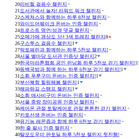
20
리비힐 걸음수 챌린지
21
도서관에서 놀자! 리워드 워크 챌린지
22
스케쳐스와 함께하는 하루 8천보 챌린지
23
와이드어웨이크 돈버는 인증 챌린지
24
트로스트 명언/성경 댓글 챌린지
25
오메가메 갱상도 3산 3색 트레킹 챌린지
8
26
구스투스 걸음수 챌린지
1
27
락토페린과 함께하는 하루 5천보 챌린지!
28
서울 별마당 도서관 인증샷 챌린지
2
29
한국마라톤협회 공인 런닝화 하루 5천보 걷기 챌린지!
1
30
동백국밥과 함께 하는 하루 6천보 걷기 챌린지!
1
31
소휘 푸룬구미 돈버는 인증 챌린지!
1
32
부산북항 힐링해봄 챌린지
1
33
해파랑길 스탬프 챌린지
1
34
소휘 애사비구미 돈버는 인증 챌린지
35
서울 중랑 장미공원 인증샷 챌린지
36
케어온 관절 토탈케어로 관절 튼튼한 걷기 챌린지
37
키토선생 돈버는 인증 챌린지
38
유기농 레몬즙과 함께 하루 6천보 걷기 챌린지!
39
한 줄 필사 인증 챌린지
40
탈모도우미 판토딜 하루 5천보 챌린지 첫진행!