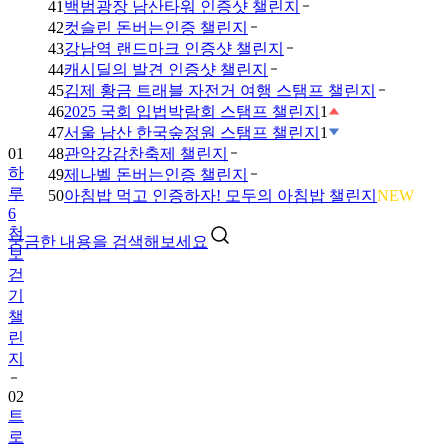
41
백범광장 남산타워 인증샷 챌린지
42
컷슬린 돈버는인증 챌린지
43
강남역 랜드마크 인증샷 챌린지
44
캐시딜의 발견 인증샷 챌린지
45
김제 황금 트래블 자전거 여행 스탬프 챌린지
46
2025 국회 입법박람회 스탬프 챌린지
1
47
서울 남산 한국숲정원 스탬프 챌린지
1
01
48
관악강감찬축제 챌린지
하
49
제나벨 돈버는인증 챌린지
루
50
아침밥 먹고 인증하자! 모두의 아침밥 챌린지
NEW
6
천
궁금한 내용을 검색해보세요
보
걷
기
챌
린
지
02
트
로