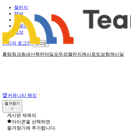
챌린지
채널
소식
커뮤니티
보상
관리자 로그인
로그인
홈
팀워크
동네산책
런마일
모두의챌린지
캐시로또
보험
캐시딜
🏆
커뮤니티 랭킹
즐겨찾기
게시판 제목의
아이콘을 선택하면
즐겨찾기에 추가됩니다.