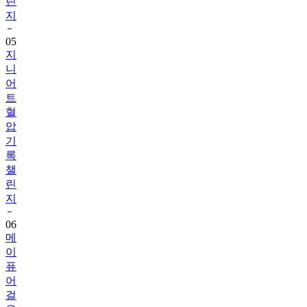
린
지
05
지
니
어
트
혈
압
기
록
챌
린
지
06
메
이
퓨
어
걸