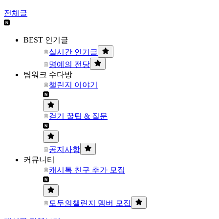
전체글
BEST 인기글
실시간 인기글
명예의 전당
팀워크 수다방
챌린지 이야기
걷기 꿀팁 & 질문
공지사항
커뮤니티
캐시톡 친구 추가 모집
모두의챌린지 멤버 모집