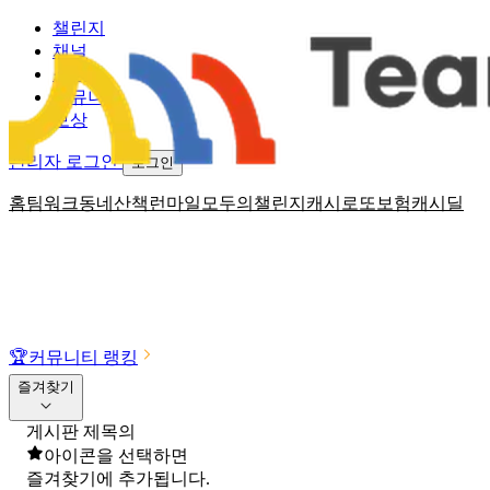
챌린지
채널
소식
커뮤니티
보상
관리자 로그인
로그인
홈
팀워크
동네산책
런마일
모두의챌린지
캐시로또
보험
캐시딜
🏆
커뮤니티 랭킹
즐겨찾기
게시판 제목의
아이콘을 선택하면
즐겨찾기에 추가됩니다.