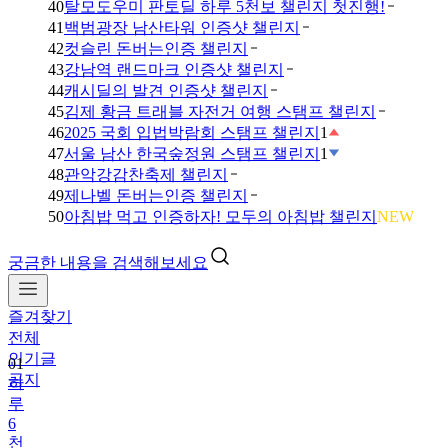
40
탈모도우미 판토딜 하루 5천보 챌린지 첫진행!
41
백범광장 남산타워 인증샷 챌린지
42
컷슬린 돈버는인증 챌린지
43
강남역 랜드마크 인증샷 챌린지
44
캐시딜의 발견 인증샷 챌린지
45
김제 황금 트래블 자전거 여행 스탬프 챌린지
46
2025 국회 입법박람회 스탬프 챌린지
1
47
서울 남산 한국숲정원 스탬프 챌린지
1
48
관악강감찬축제 챌린지
49
제나벨 돈버는인증 챌린지
50
아침밥 먹고 인증하자! 모두의 아침밥 챌린지
NEW
궁금한 내용을 검색해보세요
즐겨찾기
01
전체
하
인기글
루
공지
6
천
보