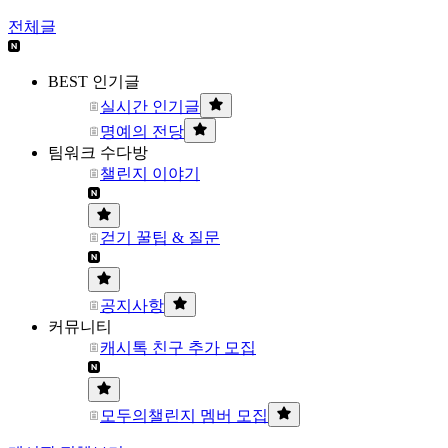
전체글
BEST 인기글
실시간 인기글
명예의 전당
팀워크 수다방
챌린지 이야기
걷기 꿀팁 & 질문
공지사항
커뮤니티
캐시톡 친구 추가 모집
모두의챌린지 멤버 모집