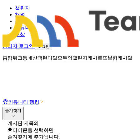
챌린지
채널
소식
커뮤니티
보상
관리자 로그인
로그인
홈
팀워크
동네산책
런마일
모두의챌린지
캐시로또
보험
캐시딜
🏆
커뮤니티 랭킹
즐겨찾기
게시판 제목의
아이콘을 선택하면
즐겨찾기에 추가됩니다.