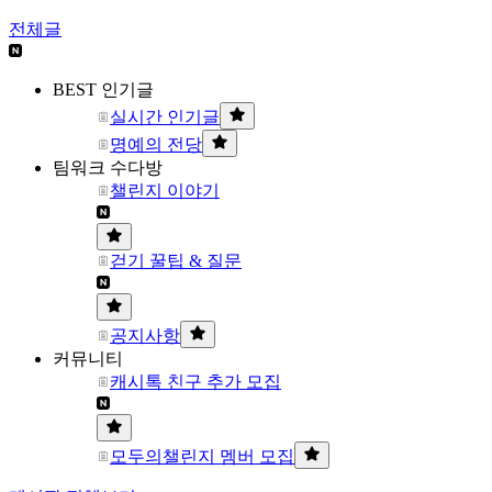
전체글
BEST 인기글
실시간 인기글
명예의 전당
팀워크 수다방
챌린지 이야기
걷기 꿀팁 & 질문
공지사항
커뮤니티
캐시톡 친구 추가 모집
모두의챌린지 멤버 모집