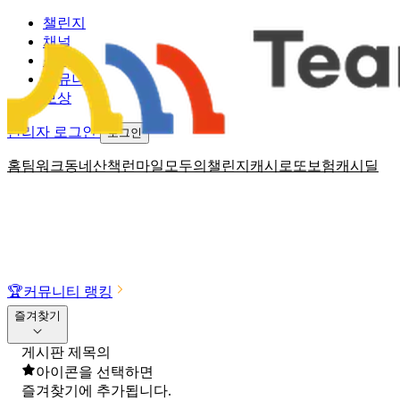
챌린지
채널
소식
커뮤니티
보상
관리자 로그인
로그인
홈
팀워크
동네산책
런마일
모두의챌린지
캐시로또
보험
캐시딜
🏆
커뮤니티 랭킹
즐겨찾기
게시판 제목의
아이콘을 선택하면
즐겨찾기에 추가됩니다.