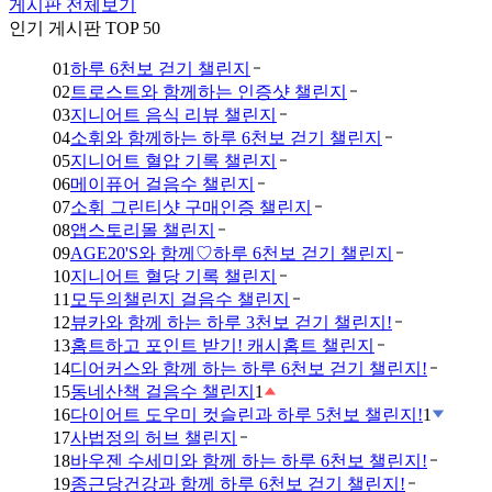
게시판 전체보기
인기 게시판 TOP 50
01
하루 6천보 걷기 챌린지
02
트로스트와 함께하는 인증샷 챌린지
03
지니어트 음식 리뷰 챌린지
04
소휘와 함께하는 하루 6천보 걷기 챌린지
05
지니어트 혈압 기록 챌린지
06
메이퓨어 걸음수 챌린지
07
소휘 그린티샷 구매인증 챌린지
08
앱스토리몰 챌린지
09
AGE20'S와 함께♡하루 6천보 걷기 챌린지
10
지니어트 혈당 기록 챌린지
11
모두의챌린지 걸음수 챌린지
12
뷰카와 함께 하는 하루 3천보 걷기 챌린지!
13
홈트하고 포인트 받기! 캐시홈트 챌린지
14
디어커스와 함께 하는 하루 6천보 걷기 챌린지!
15
동네산책 걸음수 챌린지
1
16
다이어트 도우미 컷슬린과 하루 5천보 챌린지!
1
17
사법정의 허브 챌린지
18
바우젠 수세미와 함께 하는 하루 6천보 챌린지!
19
종근당건강과 함께 하루 6천보 걷기 챌린지!