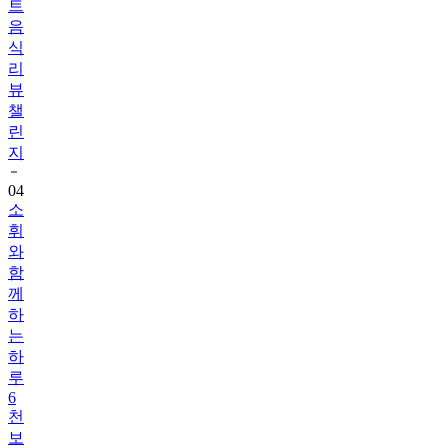
식
리
뷰
챌
린
지
04
소
휘
와
함
께
하
는
하
루
6
천
보
걷
기