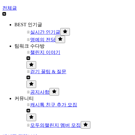
전체글
BEST 인기글
실시간 인기글
명예의 전당
팀워크 수다방
챌린지 이야기
걷기 꿀팁 & 질문
공지사항
커뮤니티
캐시톡 친구 추가 모집
모두의챌린지 멤버 모집