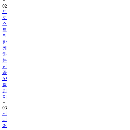
트
로
스
트
와
함
께
하
는
인
증
샷
챌
린
지
03
지
니
어
트
음