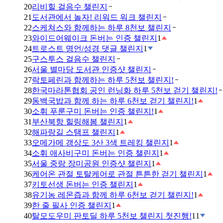
20
리비힐 걸음수 챌린지
21
도서관에서 놀자! 리워드 워크 챌린지
22
스케쳐스와 함께하는 하루 8천보 챌린지
23
와이드어웨이크 돈버는 인증 챌린지
1
24
트로스트 명언/성경 댓글 챌린지
1
25
구스투스 걸음수 챌린지
26
서울 별마당 도서관 인증샷 챌린지
27
락토페린과 함께하는 하루 5천보 챌린지!
28
한국마라톤협회 공인 런닝화 하루 5천보 걷기 챌린지!
29
동백국밥과 함께 하는 하루 6천보 걷기 챌린지!
1
30
소휘 푸룬구미 돈버는 인증 챌린지!
1
31
부산북항 힐링해봄 챌린지
1
32
해파랑길 스탬프 챌린지
1
33
오메가메 갱상도 3산 3색 트레킹 챌린지
1
34
소휘 애사비구미 돈버는 인증 챌린지
1
35
서울 중랑 장미공원 인증샷 챌린지
1
36
케어온 관절 토탈케어로 관절 튼튼한 걷기 챌린지
1
37
키토선생 돈버는 인증 챌린지
1
38
유기농 레몬즙과 함께 하루 6천보 걷기 챌린지!
1
39
한 줄 필사 인증 챌린지
1
40
탈모도우미 판토딜 하루 5천보 챌린지 첫진행!
11