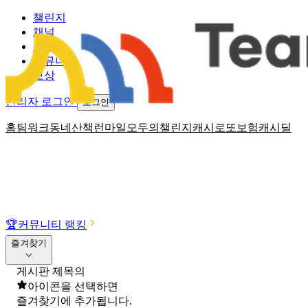
챌린지
채널
소식
커뮤니티
보상
관리자 로그인
로그인
홈
팀워크
동네산책
런마일
모두의챌린지
캐시로또
보험
캐시딜
🏆
커뮤니티 랭킹
즐겨찾기
게시판 제목의
아이콘을 선택하면
즐겨찾기에 추가됩니다.