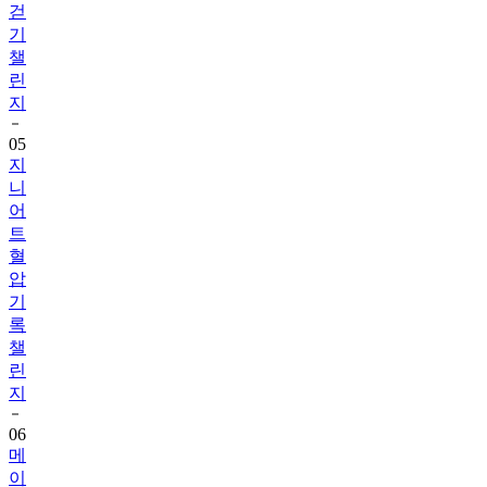
챌
린
지
05
지
니
어
트
혈
압
기
록
챌
린
지
06
메
이
퓨
어