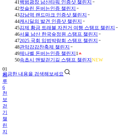
41
백범광장 남산타워 인증샷 챌린지
42
컷슬린 돈버는인증 챌린지
43
강남역 랜드마크 인증샷 챌린지
44
캐시딜의 발견 인증샷 챌린지
45
김제 황금 트래블 자전거 여행 스탬프 챌린지
46
서울 남산 한국숲정원 스탬프 챌린지
47
2025 국회 입법박람회 스탬프 챌린지
48
관악강감찬축제 챌린지
49
제나벨 돈버는인증 챌린지
1
01
50
속초시 맨발걷기길 스탬프 챌린지
NEW
하
루
궁금한 내용을 검색해보세요
6
천
보
걷
기
챌
린
지
02