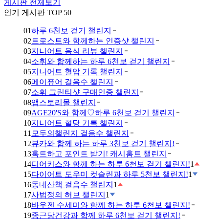
게시판 전체보기
인기 게시판 TOP 50
01
하루 6천보 걷기 챌린지
02
트로스트와 함께하는 인증샷 챌린지
03
지니어트 음식 리뷰 챌린지
04
소휘와 함께하는 하루 6천보 걷기 챌린지
05
지니어트 혈압 기록 챌린지
06
메이퓨어 걸음수 챌린지
07
소휘 그린티샷 구매인증 챌린지
08
앱스토리몰 챌린지
09
AGE20'S와 함께♡하루 6천보 걷기 챌린지
10
지니어트 혈당 기록 챌린지
11
모두의챌린지 걸음수 챌린지
12
뷰카와 함께 하는 하루 3천보 걷기 챌린지!
13
홈트하고 포인트 받기! 캐시홈트 챌린지
14
디어커스와 함께 하는 하루 6천보 걷기 챌린지!
1
15
다이어트 도우미 컷슬린과 하루 5천보 챌린지!
1
16
동네산책 걸음수 챌린지
1
17
사법정의 허브 챌린지
1
18
바우젠 수세미와 함께 하는 하루 6천보 챌린지!
19
종근당건강과 함께 하루 6천보 걷기 챌린지!