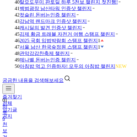
40
탈모도우미 판토딜 하루 5천보 챌린지 첫진행!
41
백범광장 남산타워 인증샷 챌린지
42
컷슬린 돈버는인증 챌린지
43
강남역 랜드마크 인증샷 챌린지
44
캐시딜의 발견 인증샷 챌린지
45
김제 황금 트래블 자전거 여행 스탬프 챌린지
46
2025 국회 입법박람회 스탬프 챌린지
1
47
서울 남산 한국숲정원 스탬프 챌린지
1
48
관악강감찬축제 챌린지
49
제나벨 돈버는인증 챌린지
50
아침밥 먹고 인증하자! 모두의 아침밥 챌린지
NEW
궁금한 내용을 검색해보세요
즐겨찾기
01
전체
하
인기글
루
공지
6
천
보