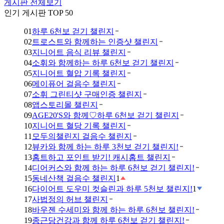
게시판 전체보기
인기 게시판 TOP 50
01
하루 6천보 걷기 챌린지
02
트로스트와 함께하는 인증샷 챌린지
03
지니어트 음식 리뷰 챌린지
04
소휘와 함께하는 하루 6천보 걷기 챌린지
05
지니어트 혈압 기록 챌린지
06
메이퓨어 걸음수 챌린지
07
소휘 그린티샷 구매인증 챌린지
08
앱스토리몰 챌린지
09
AGE20'S와 함께♡하루 6천보 걷기 챌린지
10
지니어트 혈당 기록 챌린지
11
모두의챌린지 걸음수 챌린지
12
뷰카와 함께 하는 하루 3천보 걷기 챌린지!
13
홈트하고 포인트 받기! 캐시홈트 챌린지
14
디어커스와 함께 하는 하루 6천보 걷기 챌린지!
15
동네산책 걸음수 챌린지
1
16
다이어트 도우미 컷슬린과 하루 5천보 챌린지!
1
17
사법정의 허브 챌린지
18
바우젠 수세미와 함께 하는 하루 6천보 챌린지!
19
종근당건강과 함께 하루 6천보 걷기 챌린지!