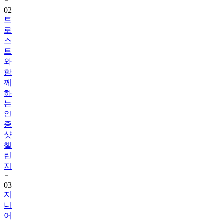
02
트
로
스
트
와
함
께
하
는
인
증
샷
챌
린
지
03
지
니
어