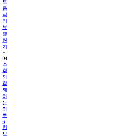
트
음
식
리
뷰
챌
린
지
04
소
휘
와
함
께
하
는
하
루
6
천
보