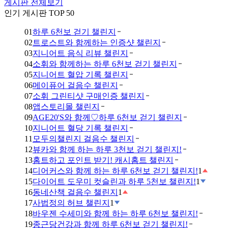
게시판 전체보기
인기 게시판 TOP 50
01
하루 6천보 걷기 챌린지
02
트로스트와 함께하는 인증샷 챌린지
03
지니어트 음식 리뷰 챌린지
04
소휘와 함께하는 하루 6천보 걷기 챌린지
05
지니어트 혈압 기록 챌린지
06
메이퓨어 걸음수 챌린지
07
소휘 그린티샷 구매인증 챌린지
08
앱스토리몰 챌린지
09
AGE20'S와 함께♡하루 6천보 걷기 챌린지
10
지니어트 혈당 기록 챌린지
11
모두의챌린지 걸음수 챌린지
12
뷰카와 함께 하는 하루 3천보 걷기 챌린지!
13
홈트하고 포인트 받기! 캐시홈트 챌린지
14
디어커스와 함께 하는 하루 6천보 걷기 챌린지!
1
15
다이어트 도우미 컷슬린과 하루 5천보 챌린지!
1
16
동네산책 걸음수 챌린지
1
17
사법정의 허브 챌린지
1
18
바우젠 수세미와 함께 하는 하루 6천보 챌린지!
19
종근당건강과 함께 하루 6천보 걷기 챌린지!