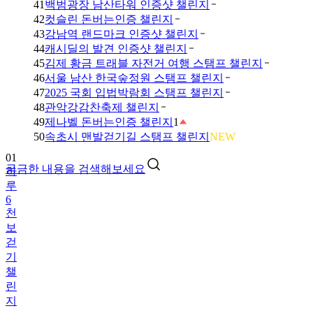
41
백범광장 남산타워 인증샷 챌린지
42
컷슬린 돈버는인증 챌린지
43
강남역 랜드마크 인증샷 챌린지
44
캐시딜의 발견 인증샷 챌린지
45
김제 황금 트래블 자전거 여행 스탬프 챌린지
46
서울 남산 한국숲정원 스탬프 챌린지
47
2025 국회 입법박람회 스탬프 챌린지
48
관악강감찬축제 챌린지
49
제나벨 돈버는인증 챌린지
1
50
속초시 맨발걷기길 스탬프 챌린지
NEW
01
궁금한 내용을 검색해보세요
하
루
6
천
보
걷
기
챌
린
지