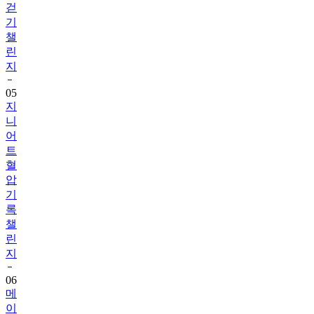
걷
기
챌
린
지
05
지
니
어
트
혈
압
기
록
챌
린
지
06
메
이