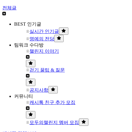
전체글
BEST 인기글
실시간 인기글
명예의 전당
팀워크 수다방
챌린지 이야기
걷기 꿀팁 & 질문
공지사항
커뮤니티
캐시톡 친구 추가 모집
모두의챌린지 멤버 모집