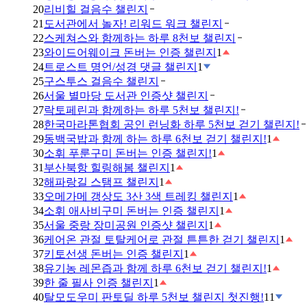
20
리비힐 걸음수 챌린지
21
도서관에서 놀자! 리워드 워크 챌린지
22
스케쳐스와 함께하는 하루 8천보 챌린지
23
와이드어웨이크 돈버는 인증 챌린지
1
24
트로스트 명언/성경 댓글 챌린지
1
25
구스투스 걸음수 챌린지
26
서울 별마당 도서관 인증샷 챌린지
27
락토페린과 함께하는 하루 5천보 챌린지!
28
한국마라톤협회 공인 런닝화 하루 5천보 걷기 챌린지!
29
동백국밥과 함께 하는 하루 6천보 걷기 챌린지!
1
30
소휘 푸룬구미 돈버는 인증 챌린지!
1
31
부산북항 힐링해봄 챌린지
1
32
해파랑길 스탬프 챌린지
1
33
오메가메 갱상도 3산 3색 트레킹 챌린지
1
34
소휘 애사비구미 돈버는 인증 챌린지
1
35
서울 중랑 장미공원 인증샷 챌린지
1
36
케어온 관절 토탈케어로 관절 튼튼한 걷기 챌린지
1
37
키토선생 돈버는 인증 챌린지
1
38
유기농 레몬즙과 함께 하루 6천보 걷기 챌린지!
1
39
한 줄 필사 인증 챌린지
1
40
탈모도우미 판토딜 하루 5천보 챌린지 첫진행!
11