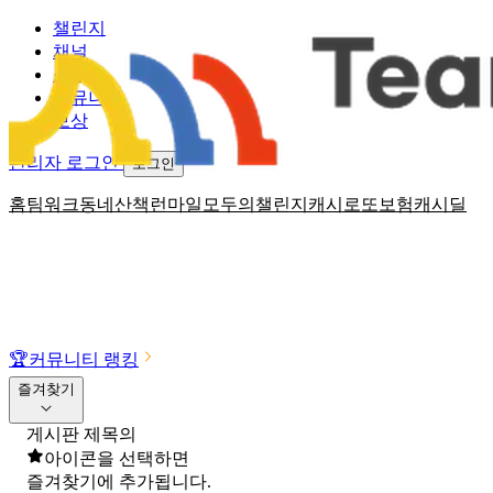
챌린지
채널
소식
커뮤니티
보상
관리자 로그인
로그인
홈
팀워크
동네산책
런마일
모두의챌린지
캐시로또
보험
캐시딜
🏆
커뮤니티 랭킹
즐겨찾기
게시판 제목의
아이콘을 선택하면
즐겨찾기에 추가됩니다.