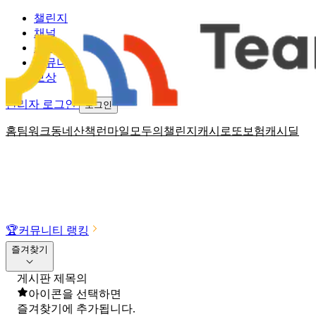
챌린지
채널
소식
커뮤니티
보상
관리자 로그인
로그인
홈
팀워크
동네산책
런마일
모두의챌린지
캐시로또
보험
캐시딜
🏆
커뮤니티 랭킹
즐겨찾기
게시판 제목의
아이콘을 선택하면
즐겨찾기에 추가됩니다.