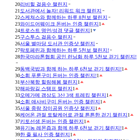
20
리비힐 걸음수 챌린지
21
도서관에서 놀자! 리워드 워크 챌린지
22
스케쳐스와 함께하는 하루 8천보 챌린지
23
와이드어웨이크 돈버는 인증 챌린지
1
24
트로스트 명언/성경 댓글 챌린지
1
25
구스투스 걸음수 챌린지
26
서울 별마당 도서관 인증샷 챌린지
27
락토페린과 함께하는 하루 5천보 챌린지!
28
한국마라톤협회 공인 런닝화 하루 5천보 걷기 챌린지!
29
동백국밥과 함께 하는 하루 6천보 걷기 챌린지!
1
30
소휘 푸룬구미 돈버는 인증 챌린지!
1
31
부산북항 힐링해봄 챌린지
1
32
해파랑길 스탬프 챌린지
1
33
오메가메 갱상도 3산 3색 트레킹 챌린지
1
34
소휘 애사비구미 돈버는 인증 챌린지
1
35
서울 중랑 장미공원 인증샷 챌린지
1
36
케어온 관절 토탈케어로 관절 튼튼한 걷기 챌린지
1
37
키토선생 돈버는 인증 챌린지
1
38
유기농 레몬즙과 함께 하루 6천보 걷기 챌린지!
1
39
한 줄 필사 인증 챌린지
1