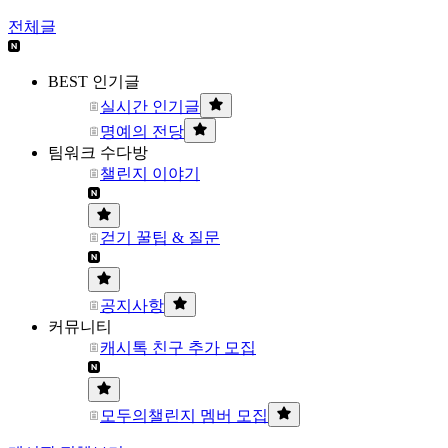
전체글
BEST 인기글
실시간 인기글
명예의 전당
팀워크 수다방
챌린지 이야기
걷기 꿀팁 & 질문
공지사항
커뮤니티
캐시톡 친구 추가 모집
모두의챌린지 멤버 모집