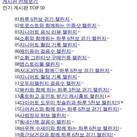
게시판 전체보기
인기 게시판 TOP 50
01
하루 6천보 걷기 챌린지
02
트로스트와 함께하는 인증샷 챌린지
03
지니어트 음식 리뷰 챌린지
04
소휘와 함께하는 하루 6천보 걷기 챌린지
05
지니어트 혈압 기록 챌린지
06
메이퓨어 걸음수 챌린지
07
소휘 그린티샷 구매인증 챌린지
08
앱스토리몰 챌린지
09
AGE20'S와 함께♡하루 6천보 걷기 챌린지
10
지니어트 혈당 기록 챌린지
11
모두의챌린지 걸음수 챌린지
12
뷰카와 함께 하는 하루 3천보 걷기 챌린지!
13
홈트하고 포인트 받기! 캐시홈트 챌린지
1
14
다이어트 도우미 컷슬린과 하루 5천보 챌린지!
1
15
디어커스와 함께 하는 하루 6천보 걷기 챌린지!
16
사법정의 허브 챌린지
17
동네산책 걸음수 챌린지
18
바우젠 수세미와 함께 하는 하루 6천보 챌린지!
19
종근당건강과 함께 하루 6천보 걷기 챌린지!