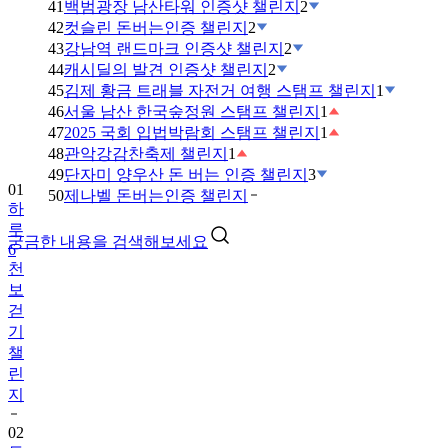
41
백범광장 남산타워 인증샷 챌린지
2
42
컷슬린 돈버는인증 챌린지
2
43
강남역 랜드마크 인증샷 챌린지
2
44
캐시딜의 발견 인증샷 챌린지
2
45
김제 황금 트래블 자전거 여행 스탬프 챌린지
1
46
서울 남산 한국숲정원 스탬프 챌린지
1
47
2025 국회 입법박람회 스탬프 챌린지
1
48
관악강감찬축제 챌린지
1
49
단자미 양우산 돈 버는 인증 챌린지
3
01
50
제나벨 돈버는인증 챌린지
하
루
궁금한 내용을 검색해보세요
6
천
보
걷
기
챌
린
지
02