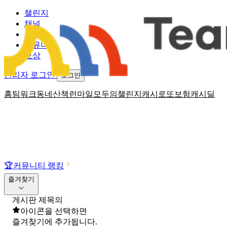
챌린지
채널
소식
커뮤니티
보상
관리자 로그인
로그인
홈
팀워크
동네산책
런마일
모두의챌린지
캐시로또
보험
캐시딜
🏆
커뮤니티 랭킹
즐겨찾기
게시판 제목의
아이콘을 선택하면
즐겨찾기에 추가됩니다.