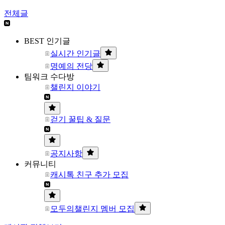
전체글
BEST 인기글
실시간 인기글
명예의 전당
팀워크 수다방
챌린지 이야기
걷기 꿀팁 & 질문
공지사항
커뮤니티
캐시톡 친구 추가 모집
모두의챌린지 멤버 모집