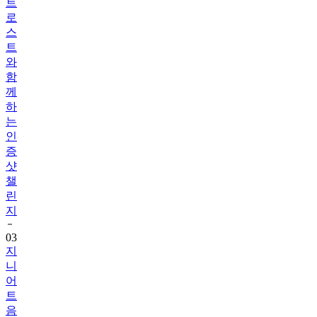
트
로
스
트
와
함
께
하
는
인
증
샷
챌
린
지
03
지
니
어
트
음