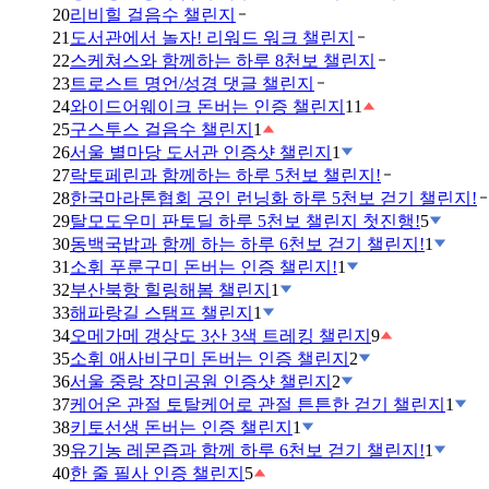
20
리비힐 걸음수 챌린지
21
도서관에서 놀자! 리워드 워크 챌린지
22
스케쳐스와 함께하는 하루 8천보 챌린지
23
트로스트 명언/성경 댓글 챌린지
24
와이드어웨이크 돈버는 인증 챌린지
11
25
구스투스 걸음수 챌린지
1
26
서울 별마당 도서관 인증샷 챌린지
1
27
락토페린과 함께하는 하루 5천보 챌린지!
28
한국마라톤협회 공인 런닝화 하루 5천보 걷기 챌린지!
29
탈모도우미 판토딜 하루 5천보 챌린지 첫진행!
5
30
동백국밥과 함께 하는 하루 6천보 걷기 챌린지!
1
31
소휘 푸룬구미 돈버는 인증 챌린지!
1
32
부산북항 힐링해봄 챌린지
1
33
해파랑길 스탬프 챌린지
1
34
오메가메 갱상도 3산 3색 트레킹 챌린지
9
35
소휘 애사비구미 돈버는 인증 챌린지
2
36
서울 중랑 장미공원 인증샷 챌린지
2
37
케어온 관절 토탈케어로 관절 튼튼한 걷기 챌린지
1
38
키토선생 돈버는 인증 챌린지
1
39
유기농 레몬즙과 함께 하루 6천보 걷기 챌린지!
1
40
한 줄 필사 인증 챌린지
5