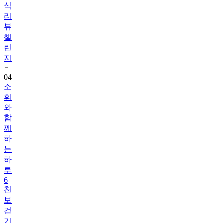
식
리
뷰
챌
린
지
04
소
휘
와
함
께
하
는
하
루
6
천
보
걷
기