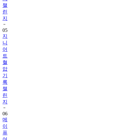
챌
린
지
05
지
니
어
트
혈
압
기
록
챌
린
지
06
메
이
퓨
어