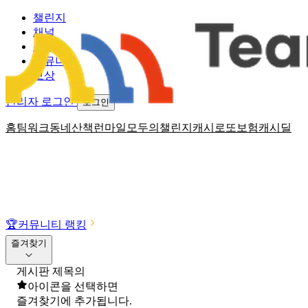
챌린지
채널
소식
커뮤니티
보상
관리자 로그인
로그인
홈
팀워크
동네산책
런마일
모두의챌린지
캐시로또
보험
캐시딜
🏆
커뮤니티 랭킹
즐겨찾기
게시판 제목의
아이콘을 선택하면
즐겨찾기에 추가됩니다.