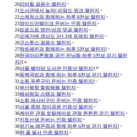
20
리비힐 걸음수 챌린지
21
도서관에서 놀자! 리워드 워크 챌린지
22
스케쳐스와 함께하는 하루 8천보 챌린지
23
와이드어웨이크 돈버는 인증 챌린지
24
트로스트 명언/성경 댓글 챌린지
25
오메가메 갱상도 3산 3색 트레킹 챌린지
26
구스투스 걸음수 챌린지
27
락토페린과 함께하는 하루 5천보 챌린지!
28
한국마라톤협회 공인 런닝화 하루 5천보 걷기 챌린
지!
1
29
서울 별마당 도서관 인증샷 챌린지
1
30
동백국밥과 함께 하는 하루 6천보 걷기 챌린지!
31
소휘 푸룬구미 돈버는 인증 챌린지!
32
부산북항 힐링해봄 챌린지
33
해파랑길 스탬프 챌린지
34
소휘 애사비구미 돈버는 인증 챌린지
35
서울 중랑 장미공원 인증샷 챌린지
36
케어온 관절 토탈케어로 관절 튼튼한 걷기 챌린지
37
키토선생 돈버는 인증 챌린지
38
유기농 레몬즙과 함께 하루 6천보 걷기 챌린지!
39
한 줄 필사 인증 챌린지