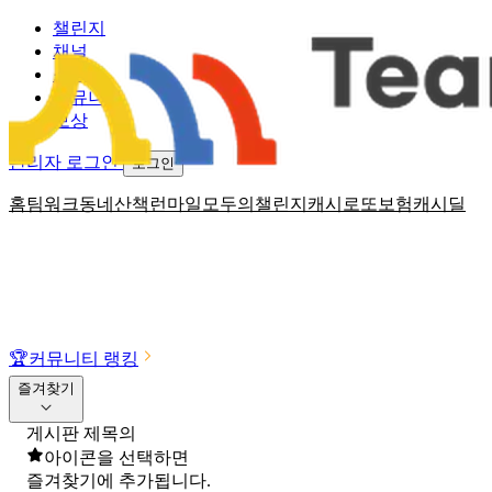
챌린지
채널
소식
커뮤니티
보상
관리자 로그인
로그인
홈
팀워크
동네산책
런마일
모두의챌린지
캐시로또
보험
캐시딜
🏆
커뮤니티 랭킹
즐겨찾기
게시판 제목의
아이콘을 선택하면
즐겨찾기에 추가됩니다.