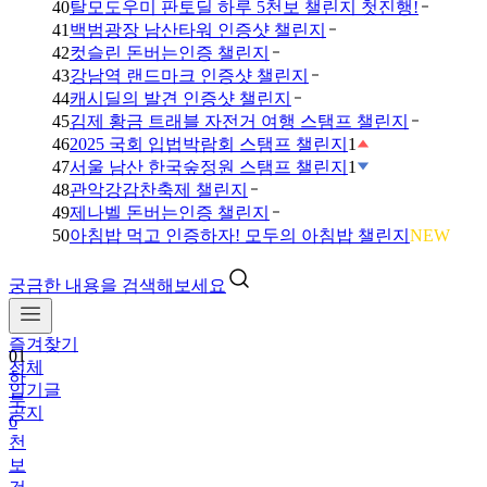
40
탈모도우미 판토딜 하루 5천보 챌린지 첫진행!
41
백범광장 남산타워 인증샷 챌린지
42
컷슬린 돈버는인증 챌린지
43
강남역 랜드마크 인증샷 챌린지
44
캐시딜의 발견 인증샷 챌린지
45
김제 황금 트래블 자전거 여행 스탬프 챌린지
46
2025 국회 입법박람회 스탬프 챌린지
1
47
서울 남산 한국숲정원 스탬프 챌린지
1
48
관악강감찬축제 챌린지
49
제나벨 돈버는인증 챌린지
50
아침밥 먹고 인증하자! 모두의 아침밥 챌린지
NEW
궁금한 내용을 검색해보세요
즐겨찾기
01
전체
하
인기글
루
공지
6
천
보