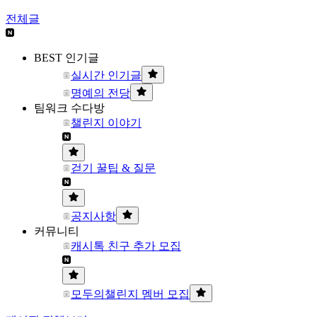
전체글
BEST 인기글
실시간 인기글
명예의 전당
팀워크 수다방
챌린지 이야기
걷기 꿀팁 & 질문
공지사항
커뮤니티
캐시톡 친구 추가 모집
모두의챌린지 멤버 모집