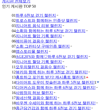
게시판 전체보기
인기 게시판 TOP 50
01
하루 6천보 걷기 챌린지
02
트로스트와 함께하는 인증샷 챌린지
03
지니어트 음식 리뷰 챌린지
04
소휘와 함께하는 하루 6천보 걷기 챌린지
05
지니어트 혈압 기록 챌린지
06
메이퓨어 걸음수 챌린지
07
소휘 그린티샷 구매인증 챌린지
08
앱스토리몰 챌린지
09
AGE20'S와 함께♡하루 6천보 걷기 챌린지
10
지니어트 혈당 기록 챌린지
11
모두의챌린지 걸음수 챌린지
12
뷰카와 함께 하는 하루 3천보 걷기 챌린지!
13
홈트하고 포인트 받기! 캐시홈트 챌린지
1
14
다이어트 도우미 컷슬린과 하루 5천보 챌린지!
1
15
디어커스와 함께 하는 하루 6천보 걷기 챌린지!
16
사법정의 허브 챌린지
17
동네산책 걸음수 챌린지
18
바우젠 수세미와 함께 하는 하루 6천보 챌린지!
19
종근당건강과 함께 하루 6천보 걷기 챌린지!