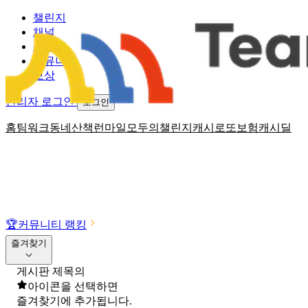
챌린지
채널
소식
커뮤니티
보상
관리자 로그인
로그인
홈
팀워크
동네산책
런마일
모두의챌린지
캐시로또
보험
캐시딜
🏆
커뮤니티 랭킹
즐겨찾기
게시판 제목의
아이콘을 선택하면
즐겨찾기에 추가됩니다.