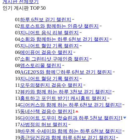
게시판 전체보기
인기 게시판 TOP 50
01
하루 6천보 걷기 챌린지
02
트로스트와 함께하는 인증샷 챌린지
03
지니어트 음식 리뷰 챌린지
04
소휘와 함께하는 하루 6천보 걷기 챌린지
05
지니어트 혈압 기록 챌린지
06
메이퓨어 걸음수 챌린지
07
소휘 그린티샷 구매인증 챌린지
08
앱스토리몰 챌린지
09
AGE20'S와 함께♡하루 6천보 걷기 챌린지
10
지니어트 혈당 기록 챌린지
11
모두의챌린지 걸음수 챌린지
12
뷰카와 함께 하는 하루 3천보 걷기 챌린지!
13
홈트하고 포인트 받기! 캐시홈트 챌린지
14
디어커스와 함께 하는 하루 6천보 걷기 챌린지!
15
동네산책 걸음수 챌린지
1
16
다이어트 도우미 컷슬린과 하루 5천보 챌린지!
1
17
사법정의 허브 챌린지
18
바우젠 수세미와 함께 하는 하루 6천보 챌린지!
19
종근당건강과 함께 하루 6천보 걷기 챌린지!