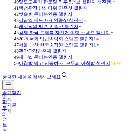
40
탈모도우미 판토딜 하루 5천보 챌린지 첫진행!
41
백범광장 남산타워 인증샷 챌린지
42
컷슬린 돈버는인증 챌린지
43
강남역 랜드마크 인증샷 챌린지
44
캐시딜의 발견 인증샷 챌린지
45
김제 황금 트래블 자전거 여행 스탬프 챌린지
46
2025 국회 입법박람회 스탬프 챌린지
1
47
서울 남산 한국숲정원 스탬프 챌린지
1
48
관악강감찬축제 챌린지
49
제나벨 돈버는인증 챌린지
50
아침밥 먹고 인증하자! 모두의 아침밥 챌린지
NEW
궁금한 내용을 검색해보세요
즐겨찾기
01
전체
하
인기글
루
공지
6
천
보