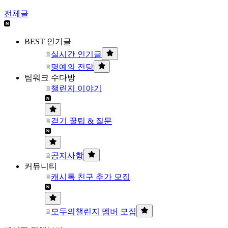
전체글
BEST 인기글
실시간 인기글
명예의 전당
팀워크 수다방
챌린지 이야기
걷기 꿀팁 & 질문
공지사항
커뮤니티
캐시톡 친구 추가 모집
모두의챌린지 멤버 모집