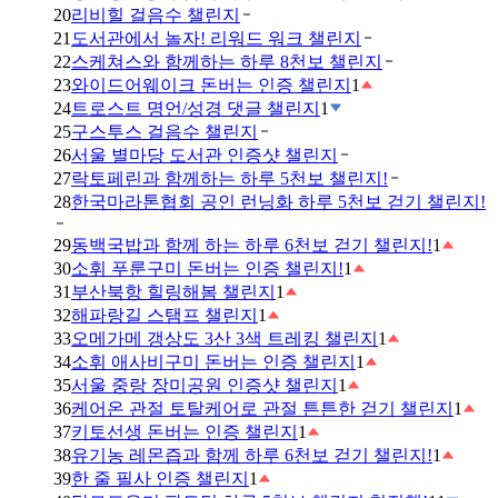
20
리비힐 걸음수 챌린지
21
도서관에서 놀자! 리워드 워크 챌린지
22
스케쳐스와 함께하는 하루 8천보 챌린지
23
와이드어웨이크 돈버는 인증 챌린지
1
24
트로스트 명언/성경 댓글 챌린지
1
25
구스투스 걸음수 챌린지
26
서울 별마당 도서관 인증샷 챌린지
27
락토페린과 함께하는 하루 5천보 챌린지!
28
한국마라톤협회 공인 런닝화 하루 5천보 걷기 챌린지!
29
동백국밥과 함께 하는 하루 6천보 걷기 챌린지!
1
30
소휘 푸룬구미 돈버는 인증 챌린지!
1
31
부산북항 힐링해봄 챌린지
1
32
해파랑길 스탬프 챌린지
1
33
오메가메 갱상도 3산 3색 트레킹 챌린지
1
34
소휘 애사비구미 돈버는 인증 챌린지
1
35
서울 중랑 장미공원 인증샷 챌린지
1
36
케어온 관절 토탈케어로 관절 튼튼한 걷기 챌린지
1
37
키토선생 돈버는 인증 챌린지
1
38
유기농 레몬즙과 함께 하루 6천보 걷기 챌린지!
1
39
한 줄 필사 인증 챌린지
1