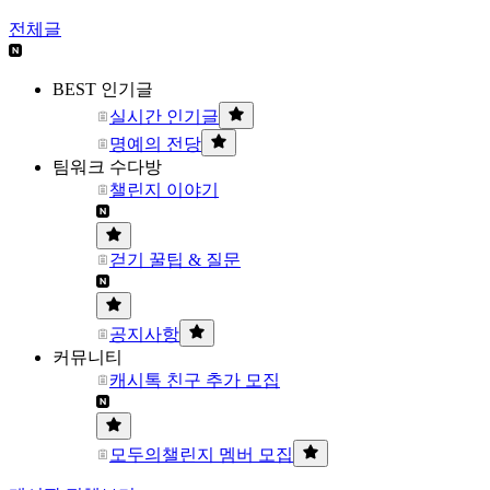
전체글
BEST 인기글
실시간 인기글
명예의 전당
팀워크 수다방
챌린지 이야기
걷기 꿀팁 & 질문
공지사항
커뮤니티
캐시톡 친구 추가 모집
모두의챌린지 멤버 모집