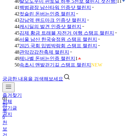
40
탈모도우미 판토딜 하루 5천보 챌린지 첫진행!
11
41
백범광장 남산타워 인증샷 챌린지
42
컷슬린 돈버는인증 챌린지
43
강남역 랜드마크 인증샷 챌린지
44
캐시딜의 발견 인증샷 챌린지
45
김제 황금 트래블 자전거 여행 스탬프 챌린지
46
서울 남산 한국숲정원 스탬프 챌린지
47
2025 국회 입법박람회 스탬프 챌린지
48
관악강감찬축제 챌린지
49
제나벨 돈버는인증 챌린지
1
50
속초시 맨발걷기길 스탬프 챌린지
NEW
궁금한 내용을 검색해보세요
즐겨찾기
01
전체
하
인기글
루
공지
6
천
보
걷