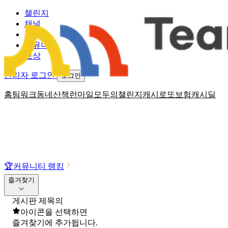
챌린지
채널
소식
커뮤니티
보상
관리자 로그인
로그인
홈
팀워크
동네산책
런마일
모두의챌린지
캐시로또
보험
캐시딜
🏆
커뮤니티 랭킹
즐겨찾기
게시판 제목의
아이콘을 선택하면
즐겨찾기에 추가됩니다.