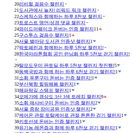
20
리비힐 걸음수 챌린지
21
도서관에서 놀자! 리워드 워크 챌린지
22
스케쳐스와 함께하는 하루 8천보 챌린지
23
트로스트 명언/성경 댓글 챌린지
24
와이드어웨이크 돈버는 인증 챌린지
11
25
구스투스 걸음수 챌린지
1
26
서울 별마당 도서관 인증샷 챌린지
1
27
락토페린과 함께하는 하루 5천보 챌린지!
28
한국마라톤협회 공인 런닝화 하루 5천보 걷기 챌린지!
29
탈모도우미 판토딜 하루 5천보 챌린지 첫진행!
5
30
동백국밥과 함께 하는 하루 6천보 걷기 챌린지!
1
31
소휘 푸룬구미 돈버는 인증 챌린지!
1
32
부산북항 힐링해봄 챌린지
1
33
해파랑길 스탬프 챌린지
1
34
오메가메 갱상도 3산 3색 트레킹 챌린지
9
35
소휘 애사비구미 돈버는 인증 챌린지
2
36
서울 중랑 장미공원 인증샷 챌린지
2
37
케어온 관절 토탈케어로 관절 튼튼한 걷기 챌린지
1
38
키토선생 돈버는 인증 챌린지
1
39
유기농 레몬즙과 함께 하루 6천보 걷기 챌린지!
1