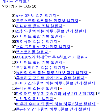
게시판 전체보기
인기 게시판 TOP 50
01
하루 6천보 걷기 챌린지
02
트로스트와 함께하는 인증샷 챌린지
03
지니어트 음식 리뷰 챌린지
04
소휘와 함께하는 하루 6천보 걷기 챌린지
05
지니어트 혈압 기록 챌린지
06
메이퓨어 걸음수 챌린지
07
소휘 그린티샷 구매인증 챌린지
08
앱스토리몰 챌린지
09
AGE20'S와 함께♡하루 6천보 걷기 챌린지
10
지니어트 혈당 기록 챌린지
11
모두의챌린지 걸음수 챌린지
12
뷰카와 함께 하는 하루 3천보 걷기 챌린지!
13
홈트하고 포인트 받기! 캐시홈트 챌린지
14
디어커스와 함께 하는 하루 6천보 걷기 챌린지!
15
동네산책 걸음수 챌린지
1
16
다이어트 도우미 컷슬린과 하루 5천보 챌린지!
1
17
사법정의 허브 챌린지
18
바우젠 수세미와 함께 하는 하루 6천보 챌린지!
19
종근당건강과 함께 하루 6천보 걷기 챌린지!