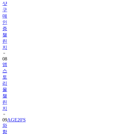
샷
구
매
인
증
챌
린
지
08
앱
스
토
리
몰
챌
린
지
09
AGE20'S
와
함