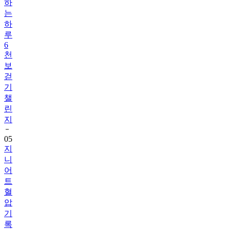
하
는
하
루
6
천
보
걷
기
챌
린
지
05
지
니
어
트
혈
압
기
록