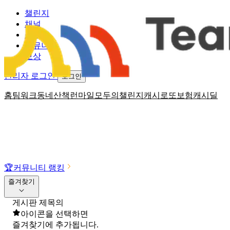
챌린지
채널
소식
커뮤니티
보상
관리자 로그인
로그인
홈
팀워크
동네산책
런마일
모두의챌린지
캐시로또
보험
캐시딜
🏆
커뮤니티 랭킹
즐겨찾기
게시판 제목의
아이콘을 선택하면
즐겨찾기에 추가됩니다.