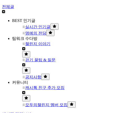
전체글
BEST 인기글
실시간 인기글
명예의 전당
팀워크 수다방
챌린지 이야기
걷기 꿀팁 & 질문
공지사항
커뮤니티
캐시톡 친구 추가 모집
모두의챌린지 멤버 모집