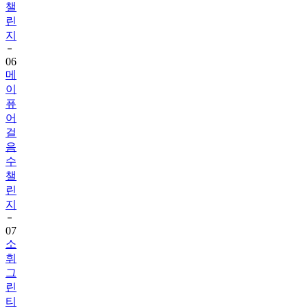
챌
린
지
06
메
이
퓨
어
걸
음
수
챌
린
지
07
소
휘
그
린
티