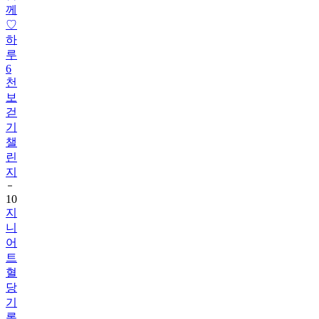
께
♡
하
루
6
천
보
걷
기
챌
린
지
10
지
니
어
트
혈
당
기
록