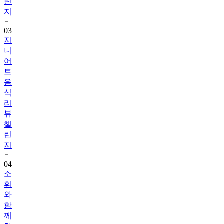
린
지
03
지
니
어
트
음
식
리
뷰
챌
린
지
04
소
휘
와
함
께