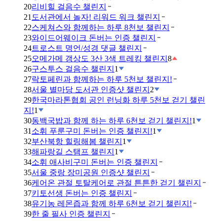
20
리비힐 걸음수 챌린지
21
도서관에서 놀자! 리워드 워크 챌린지
22
스케쳐스와 함께하는 하루 8천보 챌린지
23
와이드어웨이크 돈버는 인증 챌린지
24
트로스트 명언/성경 댓글 챌린지
25
오메가메 갱상도 3산 3색 트레킹 챌린지
8
26
구스투스 걸음수 챌린지
1
27
락토페린과 함께하는 하루 5천보 챌린지!
28
서울 별마당 도서관 인증샷 챌린지
2
29
한국마라톤협회 공인 런닝화 하루 5천보 걷기 챌린
지!
1
30
동백국밥과 함께 하는 하루 6천보 걷기 챌린지!
1
31
소휘 푸룬구미 돈버는 인증 챌린지!
1
32
부산북항 힐링해봄 챌린지
1
33
해파랑길 스탬프 챌린지
1
34
소휘 애사비구미 돈버는 인증 챌린지
35
서울 중랑 장미공원 인증샷 챌린지
36
케어온 관절 토탈케어로 관절 튼튼한 걷기 챌린지
37
키토선생 돈버는 인증 챌린지
38
유기농 레몬즙과 함께 하루 6천보 걷기 챌린지!
39
한 줄 필사 인증 챌린지