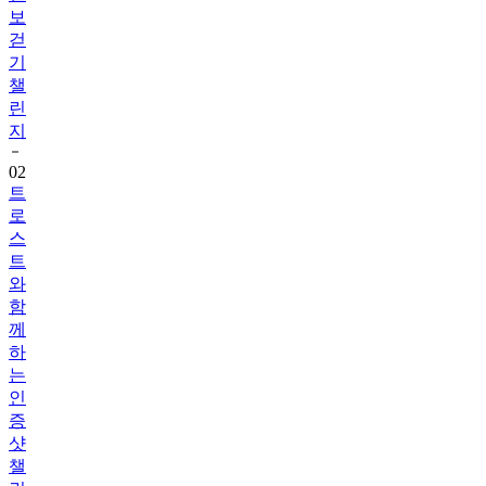
보
걷
기
챌
린
지
02
트
로
스
트
와
함
께
하
는
인
증
샷
챌