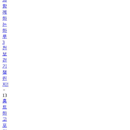
함
께
하
는
하
루
3
천
보
걷
기
챌
린
지!
13
홈
트
하
고
포