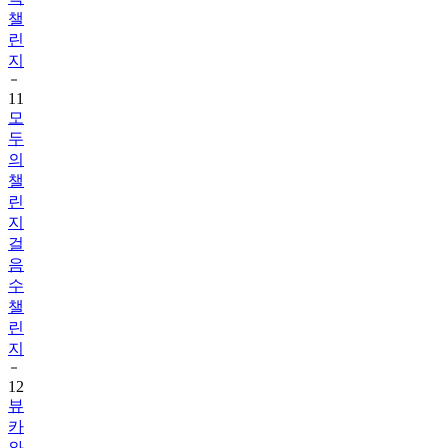
챌
린
지
11
모
두
의
챌
린
지
걸
음
수
챌
린
지
12
뷰
카
와