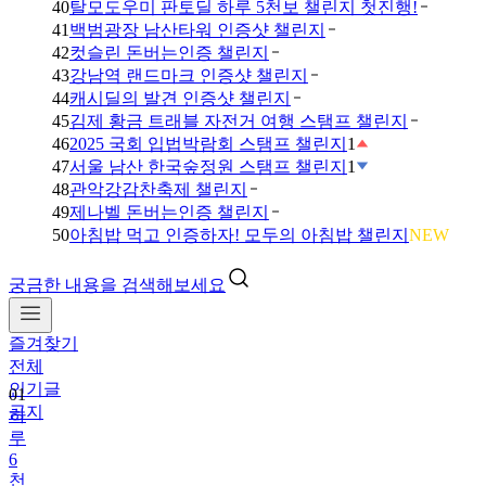
40
탈모도우미 판토딜 하루 5천보 챌린지 첫진행!
41
백범광장 남산타워 인증샷 챌린지
42
컷슬린 돈버는인증 챌린지
43
강남역 랜드마크 인증샷 챌린지
44
캐시딜의 발견 인증샷 챌린지
45
김제 황금 트래블 자전거 여행 스탬프 챌린지
46
2025 국회 입법박람회 스탬프 챌린지
1
47
서울 남산 한국숲정원 스탬프 챌린지
1
48
관악강감찬축제 챌린지
49
제나벨 돈버는인증 챌린지
50
아침밥 먹고 인증하자! 모두의 아침밥 챌린지
NEW
궁금한 내용을 검색해보세요
즐겨찾기
전체
인기글
01
공지
하
루
6
천