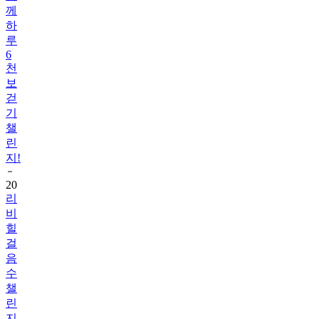
루
6
천
보
걷
기
챌
린
지!
20
리
비
힐
걸
음
수
챌
린
지