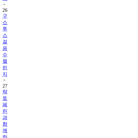
구
스
투
스
걸
음
수
챌
린
지
27
락
토
페
린
과
함
께
하
는