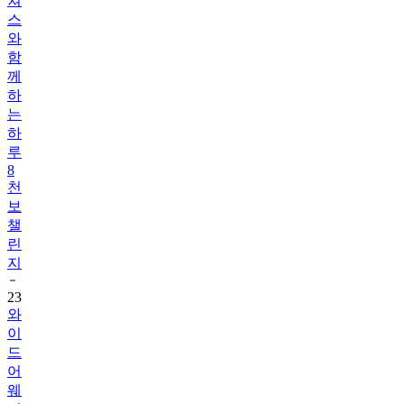
와
함
께
하
는
하
루
8
천
보
챌
린
지
23
와
이
드
어
웨
이
크