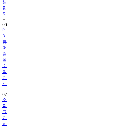
지
06
메
이
퓨
어
걸
음
수
챌
린
지
07
소
휘
그
린
티
샷
구