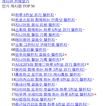
게시판 전체보기
인기 게시판 TOP 50
01
하루 6천보 걷기 챌린지
02
트로스트와 함께하는 인증샷 챌린지
03
지니어트 음식 리뷰 챌린지
04
소휘와 함께하는 하루 6천보 걷기 챌린지
05
지니어트 혈압 기록 챌린지
06
메이퓨어 걸음수 챌린지
07
소휘 그린티샷 구매인증 챌린지
08
앱스토리몰 챌린지
09
모두의챌린지 걸음수 챌린지
2
10
지니어트 혈당 기록 챌린지
1
11
AGE20'S와 함께♡하루 6천보 걷기 챌린지
1
12
뷰카와 함께 하는 하루 3천보 걷기 챌린지!
13
홈트하고 포인트 받기! 캐시홈트 챌린지
14
디어커스와 함께 하는 하루 6천보 걷기 챌린지!
15
동네산책 걸음수 챌린지
16
다이어트 도우미 컷슬린과 하루 5천보 챌린지!
17
바우젠 수세미와 함께 하는 하루 6천보 챌린지!
1
18
사법정의 허브 챌린지
1
19
종근당건강과 함께 하루 6천보 걷기 챌린지!