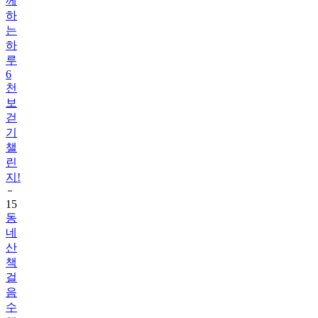
는
하
루
6
천
보
걷
기
챌
린
지!
15
동
네
산
책
걸
음
수
챌
린