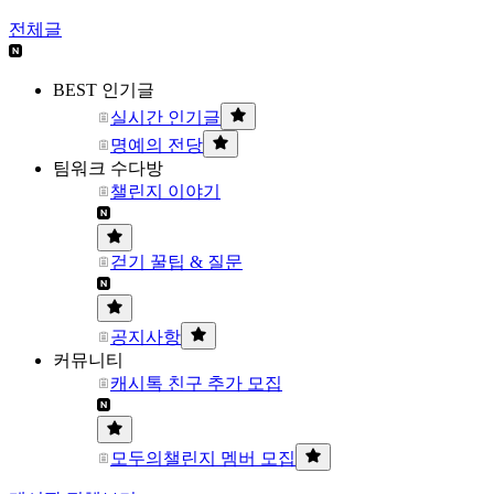
전체글
BEST 인기글
실시간 인기글
명예의 전당
팀워크 수다방
챌린지 이야기
걷기 꿀팁 & 질문
공지사항
커뮤니티
캐시톡 친구 추가 모집
모두의챌린지 멤버 모집