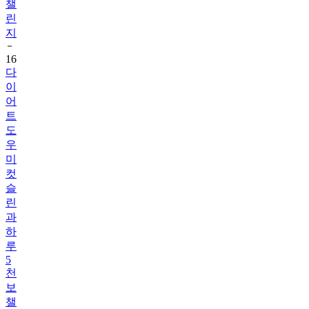
지
16
다
이
어
트
도
우
미
컷
슬
린
과
하
루
5
천
보
챌
린
지!