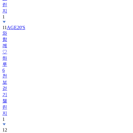
지
1
11
AGE20'S
와
함
께
♡
하
루
6
천
보
걷
기
챌
린
지
1
12
뷰
카