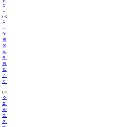
03
지
니
어
트
음
식
리
뷰
챌
린
지
04
소
휘
와
함
께
하
는