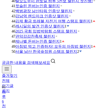
40
탈모도우미 판토딜 하루 5천보 챌린지 첫진행!
41
컷슬린 돈버는인증 챌린지
42
백범광장 남산타워 인증샷 챌린지
43
강남역 랜드마크 인증샷 챌린지
44
김제 황금 트래블 자전거 여행 스탬프 챌린지
1
45
캐시딜의 발견 인증샷 챌린지
1
46
2025 국회 입법박람회 스탬프 챌린지
47
관악강감찬축제 챌린지
48
제나벨 돈버는인증 챌린지
1
49
아침밥 먹고 인증하자! 모두의 아침밥 챌린지
1
50
서울 남산 한국숲정원 스탬프 챌린지
2
궁금한 내용을 검색해보세요
즐겨찾기
01
전체
하
인기글
루
공지
6
천
보
걷