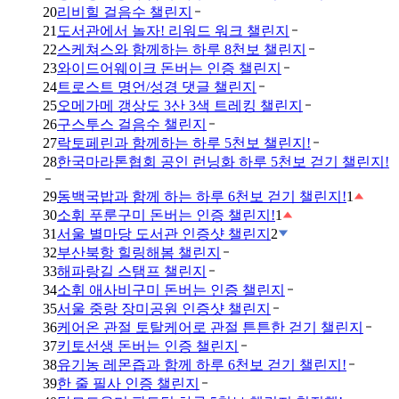
20
리비힐 걸음수 챌린지
21
도서관에서 놀자! 리워드 워크 챌린지
22
스케쳐스와 함께하는 하루 8천보 챌린지
23
와이드어웨이크 돈버는 인증 챌린지
24
트로스트 명언/성경 댓글 챌린지
25
오메가메 갱상도 3산 3색 트레킹 챌린지
26
구스투스 걸음수 챌린지
27
락토페린과 함께하는 하루 5천보 챌린지!
28
한국마라톤협회 공인 런닝화 하루 5천보 걷기 챌린지!
29
동백국밥과 함께 하는 하루 6천보 걷기 챌린지!
1
30
소휘 푸룬구미 돈버는 인증 챌린지!
1
31
서울 별마당 도서관 인증샷 챌린지
2
32
부산북항 힐링해봄 챌린지
33
해파랑길 스탬프 챌린지
34
소휘 애사비구미 돈버는 인증 챌린지
35
서울 중랑 장미공원 인증샷 챌린지
36
케어온 관절 토탈케어로 관절 튼튼한 걷기 챌린지
37
키토선생 돈버는 인증 챌린지
38
유기농 레몬즙과 함께 하루 6천보 걷기 챌린지!
39
한 줄 필사 인증 챌린지