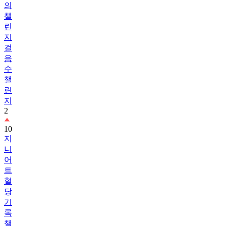
린
지
걸
음
수
챌
린
지
2
10
지
니
어
트
혈
당
기
록
챌
린