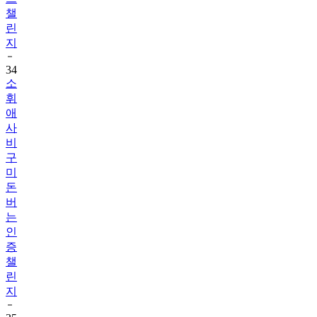
린
지
34
소
휘
애
사
비
구
미
돈
버
는
인
증
챌
린
지
35
서