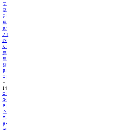
인
트
받
기!
캐
시
홈
트
챌
린
지
14
디
어
커
스
와
함
께
하