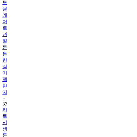
케
어
로
관
절
튼
튼
한
걷
기
챌
린
지
37
키
토
선
생
돈
버