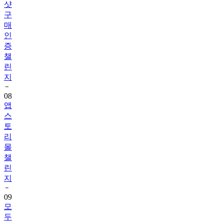
매
인
증
챌
린
지
08
앱
스
토
리
몰
챌
린
지
09
모
두
의
챌