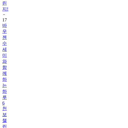
17
바
우
젠
수
세
미
와
함
께
하
는
하
루
6
천
보
챌
린
지!
1