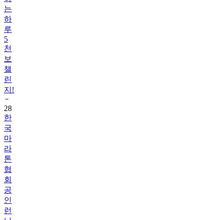
하
루
5
천
보
챌
린
지!
28
한
국
마
라
톤
협
회
공
인
런
닝
화