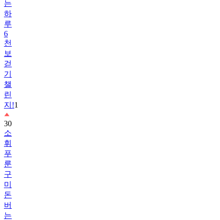
루
6
천
보
걷
기
챌
린
지!
1
30
소
휘
푸
룬
구
미
돈
버
는
인
증