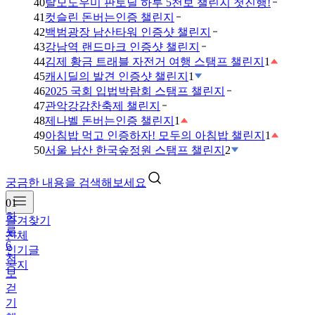
40
탈모도우미 판토딜 하루 5천보 챌린지 첫진행!
41
컷슬린 돈버는인증 챌린지
42
백범광장 남산타워 인증샷 챌린지
43
강남역 랜드마크 인증샷 챌린지
44
김제 황금 트래블 자전거 여행 스탬프 챌린지
1
45
캐시딜의 발견 인증샷 챌린지
1
46
2025 국회 입법박람회 스탬프 챌린지
47
관악강감찬축제 챌린지
48
제나벨 돈버는인증 챌린지
1
49
아침밥 먹고 인증하자! 모두의 아침밥 챌린지
1
50
서울 남산 한국숲정원 스탬프 챌린지
2
궁금한 내용을 검색해보세요
01
하
즐겨찾기
루
전체
6
인기글
천
공지
보
걷
기