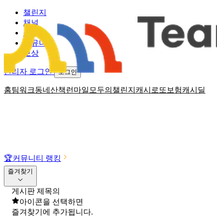
챌린지
채널
소식
커뮤니티
보상
관리자 로그인
로그인
홈
팀워크
동네산책
런마일
모두의챌린지
캐시로또
보험
캐시딜
🏆
커뮤니티 랭킹
즐겨찾기
게시판 제목의
아이콘을 선택하면
즐겨찾기에 추가됩니다.