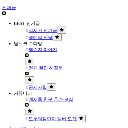
전체글
BEST 인기글
실시간 인기글
명예의 전당
팀워크 수다방
챌린지 이야기
걷기 꿀팁 & 질문
공지사항
커뮤니티
캐시톡 친구 추가 모집
모두의챌린지 멤버 모집